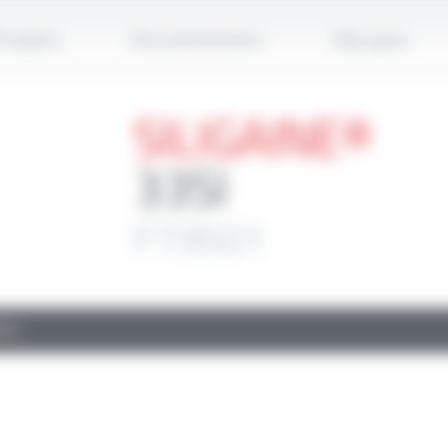
Applique
roduits
Documentation
Marques
SILIGAINE®
33SI
FT9501
TS