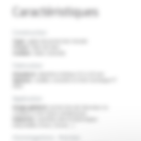
Caractéristiques
Construction
Type :
gaine de protection tressée
Tresse :
fibre de silice
Couleur :
blanc (naturel)
Fabrication
Standard :
diamètre intérieur 0.5 à 20 mm
Options :
veuillez consulter la fiche technique FT
9501
Application
Usage général :
protection de faisceaux ou
conduits à très haute température
Industrie :
machines électrothermiques
industrielles (fours, étuves…)
Homologations - Normes