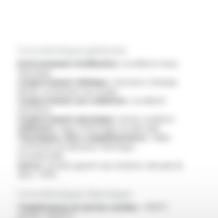
Caractéristiques générales
Environnement d'utilisation :
excellente tenue
thermique
Comportement chimique :
résistance chimique
élevée, notamment aux acides
Comportement aux radiations :
excellente
résistance
Comportement mécanique :
bonne souplesse
Utilisation :
léger éffilochage à la découpe
Thermiques, infos complémentaires :
faible
coefficient de dilatation thermique,
incombustible
Autres :
produit garanti sans amiante, dioxyde de
silice > 94%
Caractéristiques thermiques
Températures en service continu :
+900°C
(pointe +1050°C)