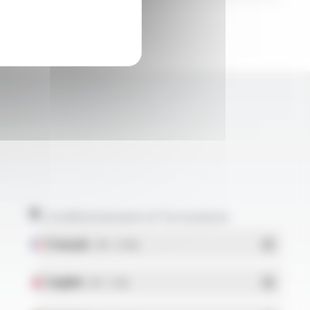
Conditionnement et formulaires
Français
- PDF - 5.17 Mo
English
- PDF - 5.1 Mo