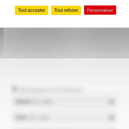
Personnaliser
Tout accepter
Tout refuser
Déclarations et Certificats
REACH
- PDF - 0.03 Mo
RoHs
- PDF - 0.01 Mo