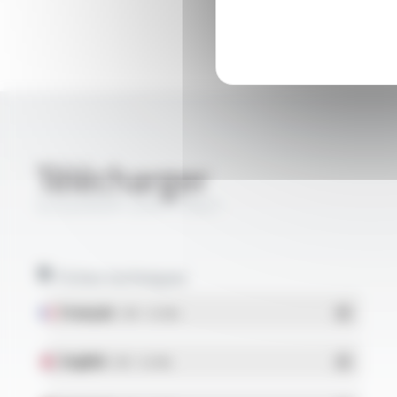
Télécharger
SILIGAINE® 33SI FT9501
Fiches techniques
Français
- PDF - 0.12 Mo
English
- PDF - 0.12 Mo