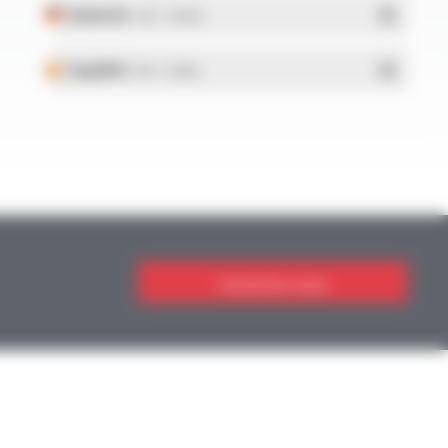
Deutsch
- PDF - 5.28 Mo
Español
- PDF - 5.25 Mo
Contactez-nous