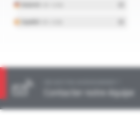
Deutsch
- PDF - 0.12 Mo
Español
- PDF - 0.12 Mo
UNE QUESTION, UN RENSEIGNEMENT ?
Contacter notre équipe