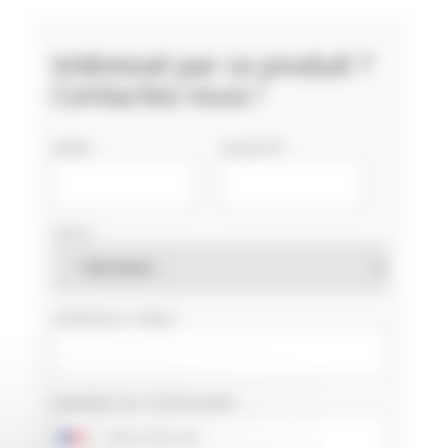
Intéressé par ce produit ?
Contactez nous !
NOM
SOCIÉTÉ
PAYS
ADRESSE E-MAIL
NUMÉRO DE TÉLÉPHONE