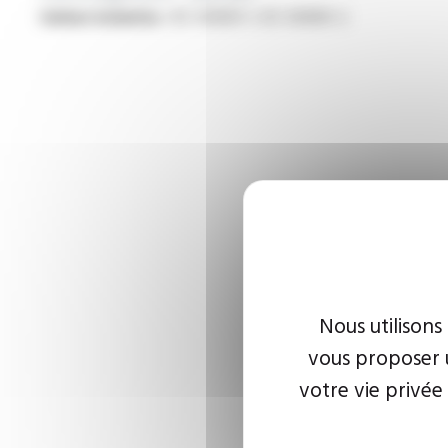
Gaines isolantes :
IEC 60684-1, IEC 60684-2
Nous utilisons
vous proposer u
votre vie privée