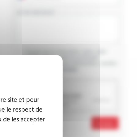
VOTRE MESSAGE
J’accepte que les informations saisies soient
exploitées dans le cadre de ma demande
d’informations. Pour plus d’informations, consultez
la
politique de confidentialité.
CAPTCHA
re site et pour
ue le respect de
x de les accepter
Envoyer