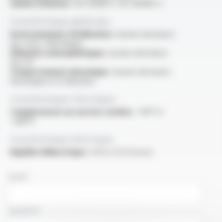
Gaines isolantes :
IEC 60684-1, IEC 60684-2
Caractéristiques générales
Environnement d'utilisation :
bonne résistance
aux chocs thermiques
Eléments atmosphériques :
bonne résistance
aux UV
Comportement mécanique :
bonne résistance
mécanique et à l'abrasion
Caractéristiques thermiques
Températures en service continu :
-60°C à
+280°C
Caractéristiques électriques
Rigidité diélectrique :
0.8 à 1.2 kV (à sec)
NOM
SOCIÉTÉ