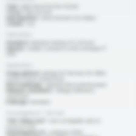
Type :
gaine de protection tressée
Tresse :
fibre de verre
Imprégnation :
vernis résistant à la chaleur
Couleur :
noir
Fabrication
Standard :
diamètre intérieur 0.5 à 50 mm
Options :
veuillez consulter la fiche technique FT
9401
Application
Usage général :
gainage de faisceaux de câbles
soumis à haute température
Electroménager :
appareils électrodomestiques
Eléments chauffants :
câblage d'éléments
chauffants
Eclairage :
luminaires
Homologations - Normes
“VW-1 flame test” :
auto-extinguible selon la
norme UL 1441
Homologation UL :
catégorie UZIQ2