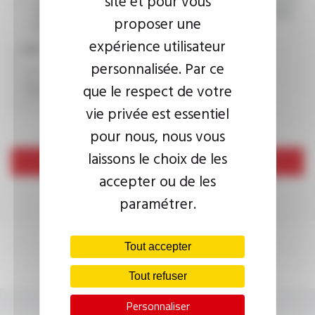
site et pour vous
cadre de ma demande d’informations. Pour plus d’informations,
proposer une
consultez la
politique de confidentialité.
expérience utilisateur
CAPTCHA
personnalisée. Par ce
que le respect de votre
vie privée est essentiel
pour nous, nous vous
laissons le choix de les
Envoyer
accepter ou de les
paramétrer.
Tout accepter
Tout refuser
Personnaliser