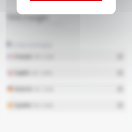
Télécharger
SILIGAINE® 21F1 FT9401
Fiches techniques
Français
- PDF - 0.21 Mo
English
- PDF - 0.28 Mo
Deutsch
- PDF - 0.21 Mo
Español
- PDF - 0.21 Mo