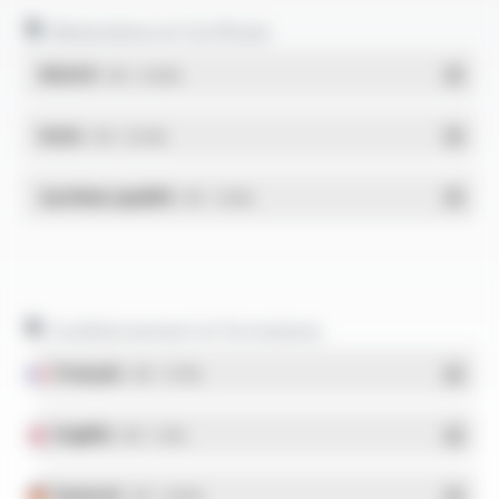
Déclarations et Certificats
REACH
- PDF - 0.03 Mo
RoHs
- PDF - 0.01 Mo
Système qualité
- PDF - 1.03 Mo
Conditionnement et formulaires
Français
- PDF - 5.17 Mo
English
- PDF - 5.1 Mo
Deutsch
- PDF - 5.28 Mo