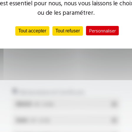
 est essentiel pour nous, nous vous laissons le choi
ou de les paramétrer.
Personnaliser
Tout accepter
Tout refuser
Déclarations et Certificats
REACH
- PDF - 0.03 Mo
RoHs
- PDF - 0.01 Mo