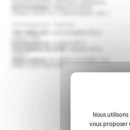
tournantes (moteurs, alternateurs, générateurs)
Electrotechnique :
câblage de machines
statiques classes H et C (transformateurs, selfs...)
Homologations - Normes
“VW-1 flame test” :
auto-extinguible selon la
norme UL 1441
Homologation UL :
catégorie UZFT2
Homologation cUL (CSA) :
catégorie UZFT8 :
Grade A
Gaines isolantes :
IEC 60684-1, IEC 60684-2, IEC
60684-3 partie 400 à 402
Nous utilisons
vous proposer u