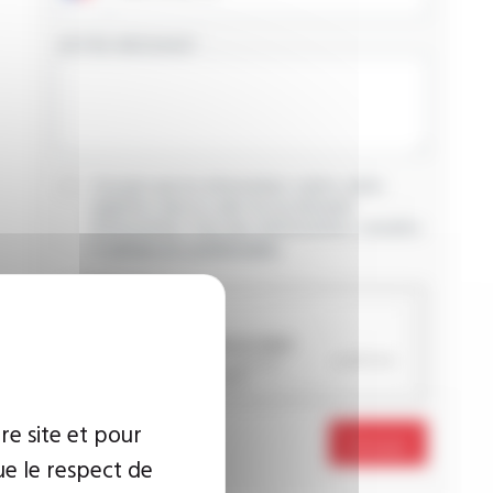
VOTRE MESSAGE
J’accepte que les informations saisies soient
exploitées dans le cadre de ma demande
d’informations. Pour plus d’informations, consultez
la
politique de confidentialité.
CAPTCHA
re site et pour
Envoyer
ue le respect de