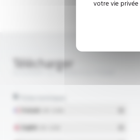
votre vie privée
Télécharger
SILIGAINE® 15C7 GRADE A UL FT9308
Fiches techniques
Français
- PDF - 0.25 Mo
English
- PDF - 0.31 Mo