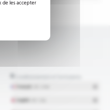
x de les accepter
Conditionnement et formulaires
Français
- PDF - 5.17 Mo
English
- PDF - 5.1 Mo