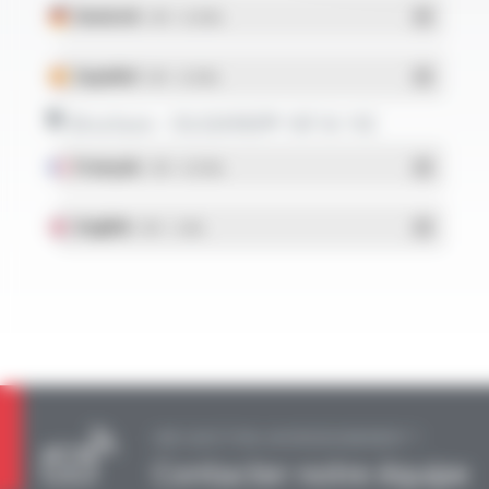
Deutsch
- PDF - 0.24 Mo
Español
- PDF - 0.25 Mo
Brochure - SILIGAINE® 16F & 15C
Français
- PDF - 0.92 Mo
English
- PDF - 1.2 Mo
UNE QUESTION, UN RENSEIGNEMENT ?
Contacter notre équipe