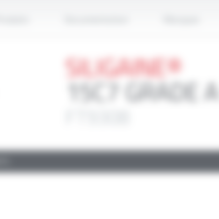
Applique
roduits
Documentation
Marques
SILIGAINE®
15C7 GRADE A
FT9308
TS