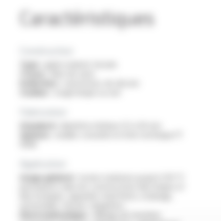
Caractéristiques
Construction
Type :
gaine isolante tressée
Tresse :
fibre de verre
Enduction :
caoutchouc de silicone
Couleur :
rouge brique ou noir
Fabrication
Standard :
diamètre intérieur 0.5 à 16 mm
Options :
veuillez consulter la fiche technique FT
9308
Application
Usage général :
toutes isolations jusqu’à 250 °C
permanents dans les constructions électriques et
électroniques, appareils chauffants, éclairage,
automobile, mesure, régulation…
Electromécanique :
câblage de machines