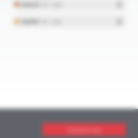
Deutsch
- PDF - 5.28 Mo
Español
- PDF - 5.25 Mo
Contactez-nous