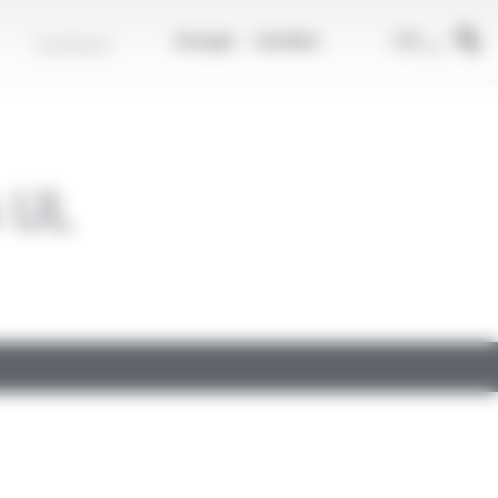
r
FR
Contact
Groupe
Carrière
 UL