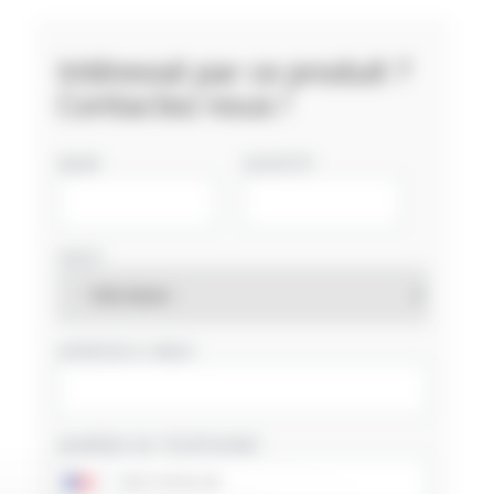
Intéressé par ce produit ?
Contactez nous !
NOM
SOCIÉTÉ
PAYS
ADRESSE E-MAIL
NUMÉRO DE TÉLÉPHONE