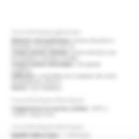
Caractéristiques générales
Eléments atmosphériques :
bonne résistance à
l'humidité, à l'ozone et aux UV
Comportement chimique :
bonne résistance aux
atmosphères chimiques usuelles
Comportement mécanique :
très grande
souplesse
Utilisation :
compatible avec la plupart des vernis
d'imprégnation classe H
Autres :
sans halogènes
Caractéristiques thermiques
Températures en service continu :
-60°C à
+250°C, Classe H & C
Caractéristiques électriques
Rigidité diélectrique :
> 7 kV (à sec)