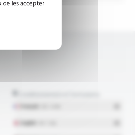
x de les accepter
Conditionnement et formulaires
Français
- PDF - 5.17 Mo
English
- PDF - 5.1 Mo