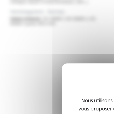
statiques classes H (transformateurs, selfs...)
Homologations - Normes
Gaines isolantes :
IEC 60684-1, IEC 60684-2, IEC
60684-3 partie 400 à 402
Nous utilisons
vous proposer u