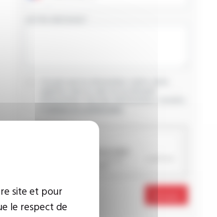
VOTRE MESSAGE
J’accepte que les informations saisies soient
exploitées dans le cadre de ma demande
d’informations. Pour plus d’informations, consultez
la
politique de confidentialité.
CAPTCHA
re site et pour
Envoyer
ue le respect de