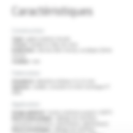
Caractéristiques
Construction
Type :
gaine isolante tressée
Tresse :
double en fibre de verre
Enduction :
silicone (1ère tresse), acrylique (2ème
tresse)
Couleur :
noir
Fabrication
Standard :
diamètre intérieur 4 à 22 mm
Options :
veuillez consulter la fiche technique FT
9305
Application
Usage général :
toutes isolations jusqu'à +200°C
Electromécanique :
câblage de machines
tournantes (moteurs, alternateurs, générateurs)
Electrotechnique :
câblage de machines