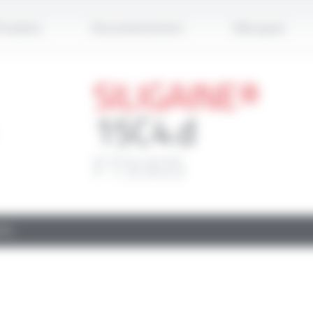
Applique
roduits
Documentation
Marques
SILIGAINE®
15C4.d
FT9305
TS