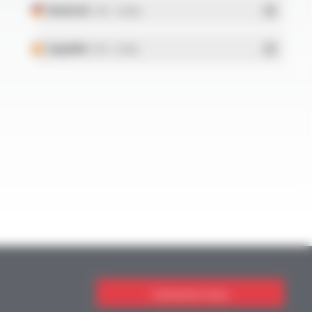
Deutsch
- PDF - 5.28 Mo
Español
- PDF - 5.25 Mo
Contactez-nous