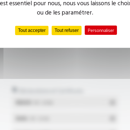
 est essentiel pour nous, nous vous laissons le choi
ou de les paramétrer.
Personnaliser
Tout accepter
Tout refuser
Déclarations et Certificats
REACH
- PDF - 0.03 Mo
RoHs
- PDF - 0.01 Mo