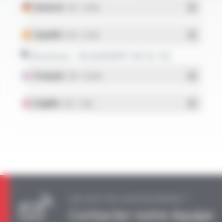
Deutsch
- PDF - 0.13 Mo
Español
- PDF - 0.12 Mo
Brochure - SILIGAINE® 16F & 15C
Français
- PDF - 0.92 Mo
English
- PDF - 1.2 Mo
UNE QUESTION, UN RENSEIGNEMENT ?
Contacter notre équipe