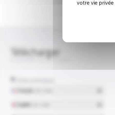
votre vie privée
Télécharger
SILIGAINE® 15C4.d FT9305
Fiches techniques
Français
- PDF - 0.12 Mo
English
- PDF - 0.13 Mo