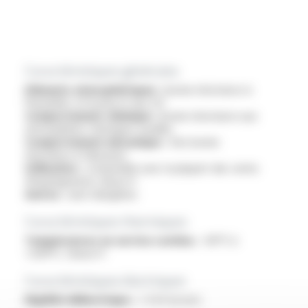
Caractéristiques générales
Eléments atmosphériques :
bonne résistance à
l'humidité, à l'ozone et aux UV
Comportement chimique :
bonne résistance aux
atmosphères chimiques usuelles
Comportement mécanique :
très bonne
résistance à l'abrasion
Utilisation :
compatible avec la plupart des vernis
d'imprégnation classe H
Autres :
sans halogènes
Caractéristiques thermiques
Températures en service continu :
-60°C à
+200°C, Classe H
Caractéristiques électriques
Rigidité diélectrique :
> 4 kV (à sec)