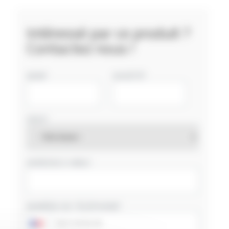
Intéressé par ce produit ?
Contactez nous !
NOM
SOCIÉTÉ
PAYS
ADRESSE E-MAIL
NUMÉRO DE TÉLÉPHONE