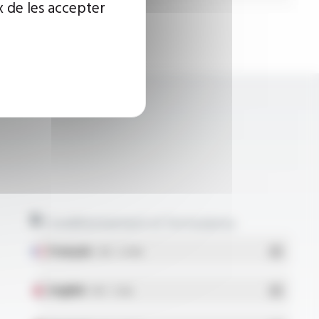
x de les accepter
Conditionnement et formulaires
Français
- PDF - 5.17 Mo
English
- PDF - 5.1 Mo