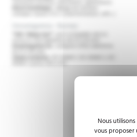
tournantes (moteurs, alternateurs, générateurs)
Electrotechnique :
câblage de machines
statiques classes H et C (transformateurs, selfs...)
Homologations - Normes
“VW-1 flame test” :
auto-extinguible selon la
norme UL 1441 (diamètres de 0.5 à 16 mm)
Homologation UL :
catégorie UZIQ2 (diamètres
de 0.5 à 16 mm)
Gaines isolantes :
IEC 60684-1, IEC 60684-2, IEC
60684-3 partie 400 à 402
Nous utilisons
vous proposer u