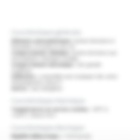
Caractéristiques générales
Eléments atmosphériques :
bonne résistance à
l'humidité, à l'ozone et aux UV
Comportement chimique :
bonne résistance aux
atmosphères chimiques usuelles
Comportement mécanique :
très grande
souplesse
Utilisation :
compatible avec la plupart des vernis
d'imprégnation classe H
Autres :
sans halogènes
Caractéristiques thermiques
Températures en service continu :
-60°C à
+250°C, Classe H & C
Caractéristiques électriques
Rigidité diélectrique :
> 4 kV (à sec)