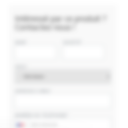
Intéressé par ce produit ?
Contactez nous !
NOM
SOCIÉTÉ
PAYS
ADRESSE E-MAIL
NUMÉRO DE TÉLÉPHONE