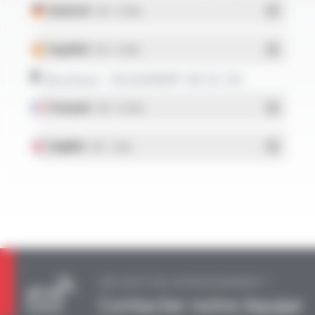
Deutsch
- PDF - 0.13 Mo
Español
- PDF - 0.13 Mo
Brochure - SILIGAINE® 16F & 15C
Français
- PDF - 0.92 Mo
English
- PDF - 1.2 Mo
UNE QUESTION, UN RENSEIGNEMENT ?
Contacter notre équipe