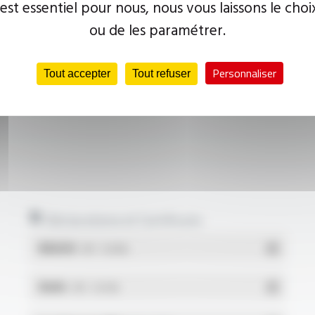
 est essentiel pour nous, nous vous laissons le choi
ou de les paramétrer.
Personnaliser
Tout accepter
Tout refuser
Déclarations et Certificats
REACH
- PDF - 0.03 Mo
RoHs
- PDF - 0.01 Mo