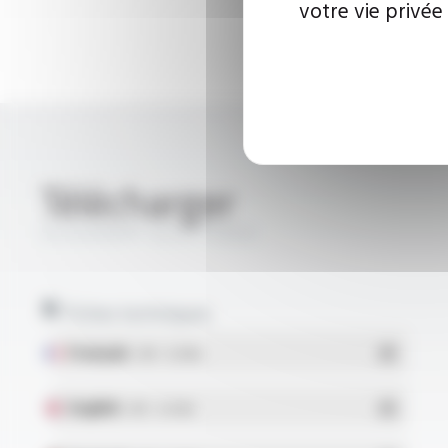
votre vie privée
Télécharger
SILIGAINE® 15C4 FT9304
Fiches techniques
Français
- PDF - 0.13 Mo
English
- PDF - 0.14 Mo