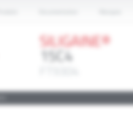
Applique
roduits
Documentation
Marques
SILIGAINE®
15C4
FT9304
TS