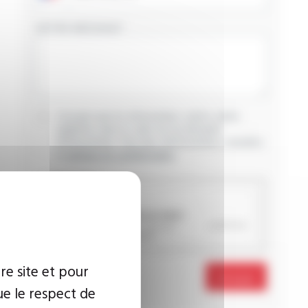
VOTRE MESSAGE
J’accepte que les informations saisies soient
exploitées dans le cadre de ma demande
d’informations. Pour plus d’informations, consultez
la
politique de confidentialité.
CAPTCHA
re site et pour
Envoyer
ue le respect de