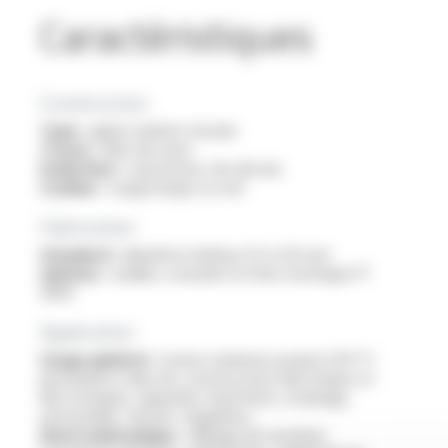
Caractéristiques
Construction
Type :
gaine isolante tressée
Tresse :
fibre de verre
Enduction :
caoutchouc de silicone
Couleur :
rouge brique ou noir
Fabrication
Standard :
diamètre intérieur 0.5 à 50 mm
Options :
veuillez consulter la fiche technique FT
9304
Application
Usage général :
toutes isolations jusqu’à 250 °C
permanents dans les constructions électriques et
électroniques, appareils chauffants, éclairage,
automobile, mesure, régulation…
Electromécanique :
câblage de machines