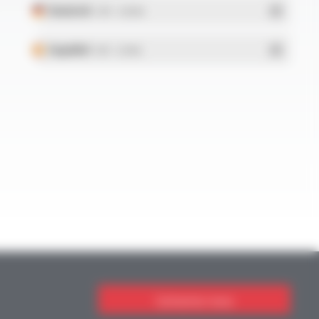
Deutsch
- PDF - 5.28 Mo
Español
- PDF - 5.25 Mo
Contactez-nous