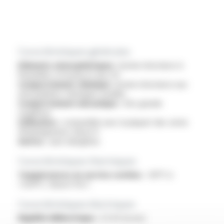
Caractéristiques générales
Eléments atmosphériques :
bonne résistance à
l'humidité, à l'ozone et aux UV
Comportement chimique :
bonne résistance aux
atmosphères chimiques usuelles
Comportement mécanique :
très grande
souplesse
Utilisation :
compatible avec la plupart des vernis
d'imprégnation classe H
Autres :
sans halogènes
Caractéristiques thermiques
Températures en service continu :
-60°C à
+250°C, Classe H & C
Caractéristiques électriques
Rigidité diélectrique :
2.5 kV (à sec)