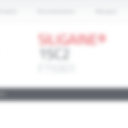
Applique
roduits
Documentation
Marques
SILIGAINE®
15C2
FT9301
TS