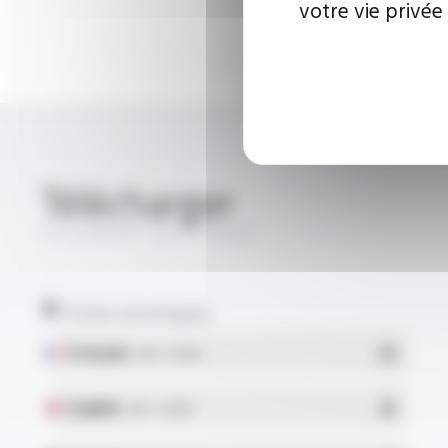
votre vie privée
Télécharger
SILIGAINE® 15C2 FT9301
Fiches techniques
Français
- PDF - 0.13 Mo
English
- PDF - 0.13 Mo