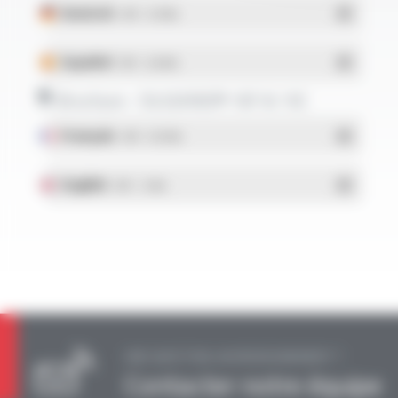
Deutsch
- PDF - 0.13 Mo
Español
- PDF - 0.26 Mo
Brochure - SILIGAINE® 16F & 15C
Français
- PDF - 0.92 Mo
English
- PDF - 1.2 Mo
UNE QUESTION, UN RENSEIGNEMENT ?
Contacter notre équipe