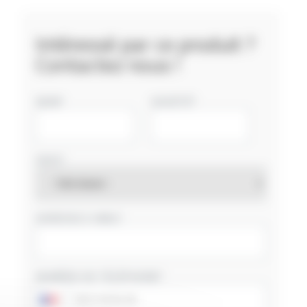
Intéressé par ce produit ?
Contactez nous !
NOM
SOCIÉTÉ
PAYS
ADRESSE E-MAIL
NUMÉRO DE TÉLÉPHONE