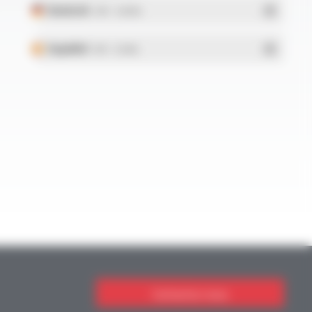
Deutsch
- PDF - 5.28 Mo
Español
- PDF - 5.25 Mo
Contactez-nous