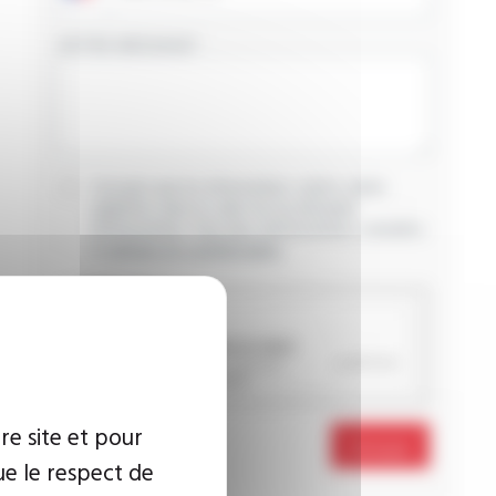
VOTRE MESSAGE
J’accepte que les informations saisies soient
exploitées dans le cadre de ma demande
d’informations. Pour plus d’informations, consultez
la
politique de confidentialité.
CAPTCHA
re site et pour
Envoyer
ue le respect de