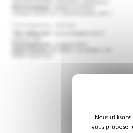
tournantes (moteurs, alternateurs, générateurs)
Electrotechnique :
câblage de machines
statiques classes H et C (transformateurs, selfs...)
Homologations - Normes
“VW-1 flame test” :
auto-extinguible selon la
norme UL 1441
Homologation UL :
catégorie UZIQ2
Gaines isolantes :
IEC 60684-1, IEC 60684-2, IEC
60684-3 partie 402
Nous utilisons
vous proposer u