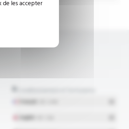
x de les accepter
Conditionnement et formulaires
Français
- PDF - 5.17 Mo
English
- PDF - 5.1 Mo