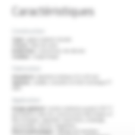
Caractéristiques
Construction
Type :
gaine isolante tressée
Tresse :
fibre de verre
Enduction :
caoutchouc de silicone
Couleur :
rouge brique
Fabrication
Standard :
diamètre intérieur 0.5 à 30 mm
Options :
veuillez consulter la fiche technique FT
9301
Application
Usage général :
toutes isolations jusqu’à 250 °C
permanents dans les constructions électriques et
électroniques, appareils chauffants, éclairage,
automobile, mesure, régulation…
Electromécanique :
câblage de machines