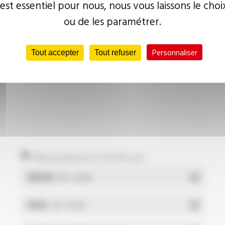
 est essentiel pour nous, nous vous laissons le choi
ou de les paramétrer.
Personnaliser
Tout accepter
Tout refuser
Déclarations et Certificats
REACH
- PDF - 0.03 Mo
RoHs
- PDF - 0.01 Mo