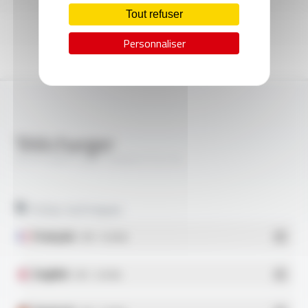
Tout refuser
Personnaliser
Télécharger
SILIFLON® Style 10969 FT2115
Fiches techniques
Français
- PDF - 0.44 Mo
English
- PDF - 0.44 Mo