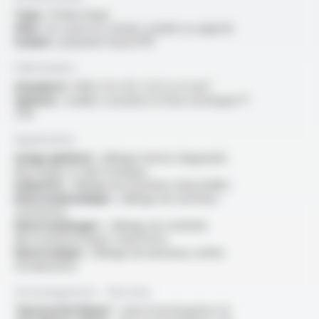
Type :
fil électrique
Ame :
en cuivre nu, étamé, nickelé ou argenté
Isolant :
polymère fluoré FEP
Fabrication
Standard :
AWG 24 à 10 / 0.22 à 4 mm²
Options :
veuillez consulter la fiche technique FT
2115
Application
Usage général :
câblage interne d'appareils
électriques et électroniques
Industrie :
câblage de machines industrielles
Electromécanique :
câblage de machines
tournantes
Electroménager :
câblage de matériels
électrodomestiques chauffants
Electronique :
câblage de panneaux arrière
d'ordinateurs
Homologations - Normes
“Horizontal flame” :
selon homologation UL