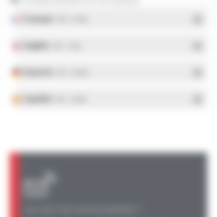
Conditionnement et formulaires
Français
- PDF - 5.17 Mo
English
- PDF - 5.1 Mo
Deutsch
- PDF - 5.28 Mo
Español
- PDF - 5.25 Mo
UNE QUESTION, UN RENSEIGNEMENT ?