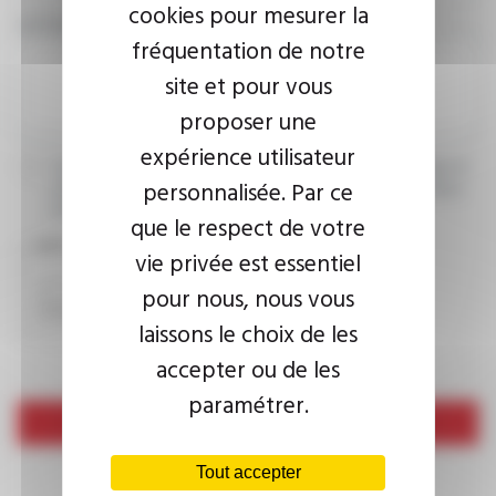
cookies pour mesurer la
VOTRE MESSAGE
fréquentation de notre
site et pour vous
proposer une
expérience utilisateur
J’accepte que les informations saisies soient exploitées dans le
personnalisée. Par ce
cadre de ma demande d’informations. Pour plus d’informations,
consultez la
politique de confidentialité.
que le respect de votre
CAPTCHA
vie privée est essentiel
pour nous, nous vous
laissons le choix de les
accepter ou de les
paramétrer.
Envoyer
Tout accepter