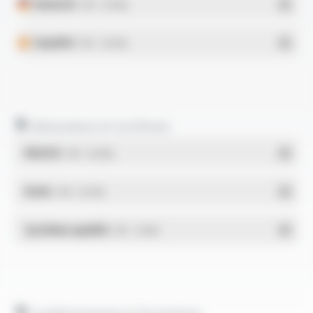
Deutsch
- PDF - 0.45 Mo
Español
- PDF - 0.49 Mo
Déclarations et Certificats
REACH
- PDF - 0.03 Mo
RoHs
- PDF - 0.01 Mo
Système qualité
- PDF - 1.03 Mo