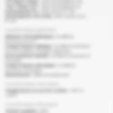
“FT1 flame rating” :
selon homologation cUL
“VW-1 flame test” :
selon homologation UL
Homologation UL :
selon norme UL 758
Homologation cUL (CSA) :
selon norme C22.2
N° 210
Caractéristiques générales
Eléments atmosphériques :
excellente
résistance aux UV
Comportement chimique :
excellente résistance
aux atmosphères chimiques agressives
Environnement humide :
excellente résistance à
l'humidité
Comportement mécanique :
excellente
résistance mécanique
Dimensionnel :
faible encombrement
Caractéristiques thermiques
Températures en service continu :
-90°C à
+200°C
Caractéristiques électriques
Tension assignée :
300V