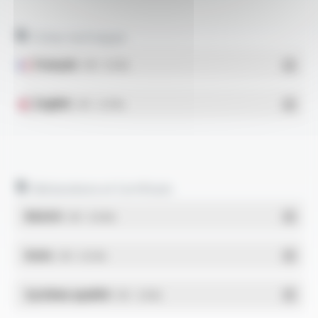
Fiches techniques
Français
- PDF - 0.31 Mo
English
- PDF - 0.29 Mo
Déclarations et Certificats
REACH
- PDF - 0.03 Mo
RoHs
- PDF - 0.01 Mo
Système qualité
- PDF - 1.03 Mo