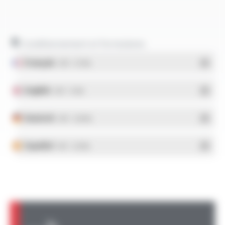
Conditionnement et formulaires
Français
- PDF - 5.17 Mo
English
- PDF - 5.1 Mo
Deutsch
- PDF - 5.28 Mo
Español
- PDF - 5.25 Mo