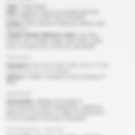
Type :
fil électrique
Ame :
souple en cuivre nu ou étamé selon ISO
6722-1 (FLR7Y-A, FLR7Y-B) et EN 13602
Isolant :
ETFE, isolation à épaisseur réduite selon
ISO 6722-1
Couleur du/des éléments isolés :
noir, bleu,
marron, vert, orange, rouge, violet, blanc, jaune
(nous consulter pour toute autre demande)
Fabrication
Standard :
0.13 / 0.22 / 0.35 / 0.50 / 0.75 / 1 / 1.25
/ 1.5 / 2 / 2.5 / 3 / 4 / 5 / 6 mm²
Options :
veuillez consulter la fiche technique FT
11104
Application
Automobile :
câblage automobile en
environnements haute température, ambiances
agressives, nécessitant un faible encombrement
et une excellente résistance mécanique
Homologations - Normes