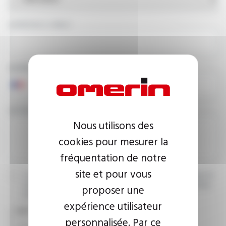
ADRESSE E-MAIL
NUMÉRO DE TÉLÉPHONE
VOTRE MESSAGE
Nous utilisons des
cookies pour mesurer la
fréquentation de notre
site et pour vous
J’accepte que les informations saisies soient exploitées dans le
cadre de ma demande d’informations. Pour plus d’informations,
proposer une
consultez la
politique de confidentialité.
expérience utilisateur
CAPTCHA
personnalisée. Par ce