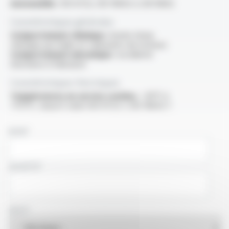
Automobile :
ISO 6722, ISO 19642-3, EN 13602
Caractéristiques générales
Comportement chimique :
bonne tenue
chimique aux huiles et carburants de moteurs
Comportement mécanique :
excellente
résistance à l'abrasion
Caractéristiques thermiques
Températures en service continu :
-40°C à
+175°C, classe E selon ISO 6722-1, ISO 19642-1
NOM
SOCIÉTÉ
PAYS