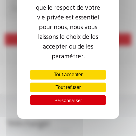
que le respect de votre
vie privée est essentiel
pour nous, nous vous
laissons le choix de les
Envoyer
accepter ou de les
paramétrer.
Tout accepter
Tout refuser
Personnaliser
Télécharger
SILIFLON® FLR7Y FT11104