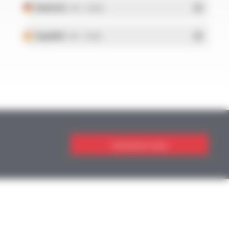
Deutsch
- PDF - 5.28 Mo
Español
- PDF - 5.25 Mo
Contactez-nous