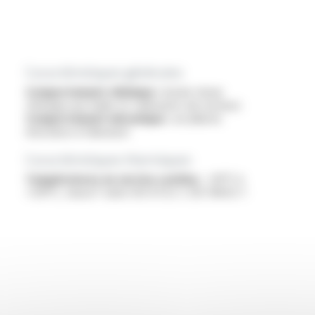
Caractéristiques générales
Comportement chimique :
bonne tenue
chimique aux huiles et carburants de moteurs
Comportement mécanique :
excellente
résistance à l'abrasion
Caractéristiques thermiques
Températures en service continu :
-40°C à
+210°C, classe F selon ISO 6722-1, ISO 19642-1