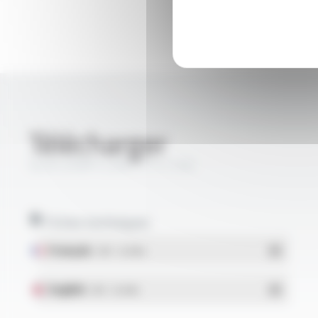
Télécharger
SILIFLON® FLR6Y FT11105
Fiches techniques
Français
- PDF - 0.24 Mo
English
- PDF - 0.24 Mo