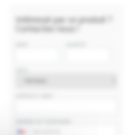
Intéressé par ce produit ?
Contactez nous !
NOM
SOCIÉTÉ
PAYS
ADRESSE E-MAIL
NUMÉRO DE TÉLÉPHONE