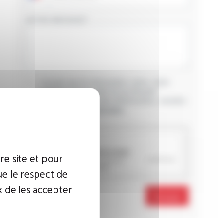
VOTRE MESSAGE
J’accepte que les informations saisies soient
exploitées dans le cadre de ma demande
d’informations. Pour plus d’informations, consultez
la
politique de confidentialité.
CAPTCHA
re site et pour
ue le respect de
x de les accepter
Envoyer