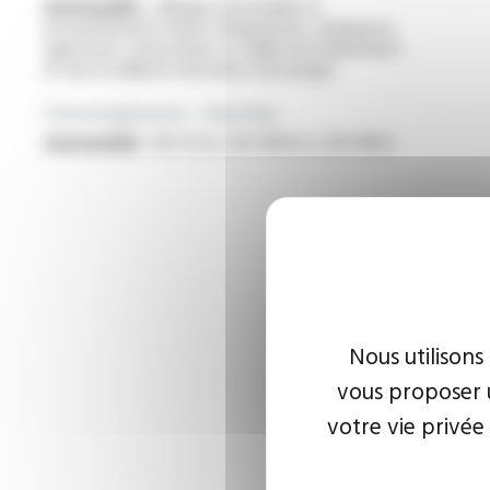
Automobile :
câblage automobile en
environnements haute température, ambiances
agressives, nécessitant un faible encombrement
et une excellente résistance mécanique
Homologations - Normes
Automobile :
ISO 6722, ISO 19642-3, EN 13602
Nous utilisons
vous proposer u
votre vie privée