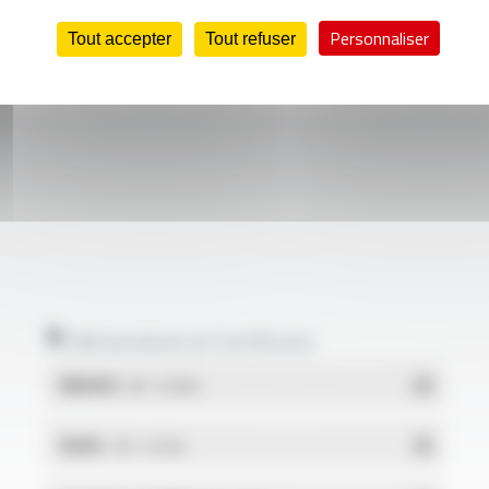
Personnaliser
Tout accepter
Tout refuser
Déclarations et Certificats
REACH
- PDF - 0.03 Mo
RoHs
- PDF - 0.01 Mo