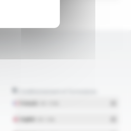
Conditionnement et formulaires
Français
- PDF - 5.17 Mo
English
- PDF - 5.1 Mo