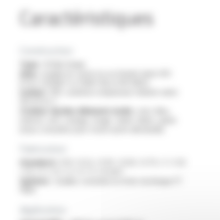
Caractéristiques
Construction
Type :
fil électrique
Ame :
souple en cuivre nu ou étamé selon ISO
6722-1 (FLR6Y-A, FLR6Y-B) et EN 13602
Isolant :
FEP, isolation à épaisseur réduite selon
ISO 6722-1
Couleur du/des éléments isolés :
noir, bleu,
marron, vert, orange, rouge, violet, blanc, jaune
(nous consulter pour toute autre demande)
Fabrication
Standard :
0.13 / 0.22 / 0.35 / 0.50 / 0.75 / 1 / 1.25
/ 1.5 / 2 / 2.5 / 3 / 4 / 5 / 6 mm²
Options :
veuillez consulter la fiche technique FT
11105
Application