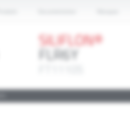
Applique
roduits
Documentation
Marques
SILIFLON®
FLR6Y
FT11105
TS