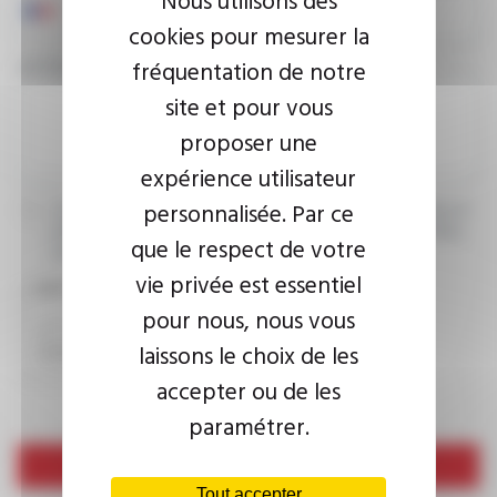
Nous utilisons des
cookies pour mesurer la
fréquentation de notre
VOTRE MESSAGE
site et pour vous
proposer une
expérience utilisateur
personnalisée. Par ce
J’accepte que les informations saisies soient exploitées dans le
cadre de ma demande d’informations. Pour plus d’informations,
que le respect de votre
consultez la
politique de confidentialité.
vie privée est essentiel
CAPTCHA
pour nous, nous vous
laissons le choix de les
accepter ou de les
paramétrer.
Envoyer
Tout accepter