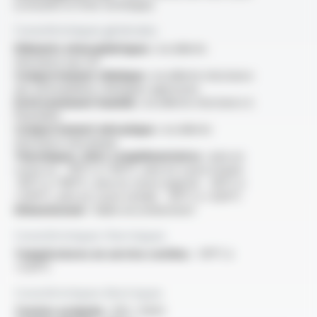
(consulter la fiche technique)
Caractéristiques générales
Eléments atmosphériques :
excellente
résistance aux UV
Comportement chimique :
excellente résistance
aux atmosphères chimiques agressives
Environnement humide :
excellente résistance à
l'humidité
Comportement mécanique :
excellente
résistance mécanique
Thermiques, infos complémentaires :
ame en
cuivre nu : -90°C à +130°C, ame en cuivre étamé :
-90°C à +180°C, ame en cuivre argenté : -90°C à
+200°C, ame en cuivre nickelé : -90°C à +260°C
Dimensionnel :
faible encombrement
Caractéristiques thermiques
Températures en service continu :
-90°C à
+250°C
Caractéristiques électriques
Tension assignée :
300 / 500V