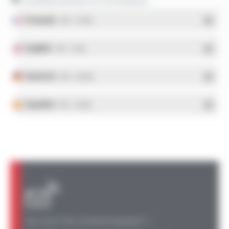
Conditionnement et formulaires
Français
- PDF - 5.17 Mo
English
- PDF - 5.1 Mo
Deutsch
- PDF - 5.28 Mo
Español
- PDF - 5.25 Mo
UNE QUESTION, UN RENSEIGNEMENT ?