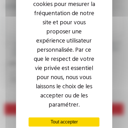
cookies pour mesurer la
VOTRE MESSAGE
fréquentation de notre
site et pour vous
proposer une
expérience utilisateur
J’accepte que les informations saisies soient exploitées dans le
personnalisée. Par ce
cadre de ma demande d’informations. Pour plus d’informations,
consultez la
politique de confidentialité.
que le respect de votre
CAPTCHA
vie privée est essentiel
pour nous, nous vous
laissons le choix de les
accepter ou de les
paramétrer.
Envoyer
Tout accepter