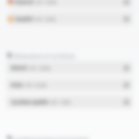
Deutsch
- PDF - 0.34 Mo
Español
- PDF - 0.35 Mo
Déclarations et Certificats
REACH
- PDF - 0.03 Mo
RoHs
- PDF - 0.01 Mo
Système qualité
- PDF - 1.03 Mo