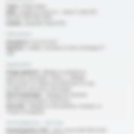
Type :
fil électrique
Ame :
souple en cuivre nu - classe 5 selon IEC
60228 / DIN VDE 0295
Isolant :
polymère fluoré PFA
Fabrication
Standard :
0.25 à 6 mm²
Options :
veuillez consulter la fiche technique FT
2110
Application
Usage général :
câblage en ambiances
agressives (humidité, chimie...), câblage
nécessitant un faible encombrement et une
excellente résistance mécanique
Electroménager :
câblage de matériels
électrodomestiques chauffants
Autre(s) :
câblage en atmosphères chaudes ou
froides (cryogénie)
Homologations - Normes
Homologation VDE :
selon norme DIN VDE 0250