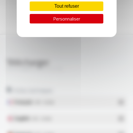
Tout refuser
Personnaliser
Télécharger
SILIFLON® 51YS FT2110
Fiches techniques
Français
- PDF - 0.35 Mo
English
- PDF - 0.35 Mo