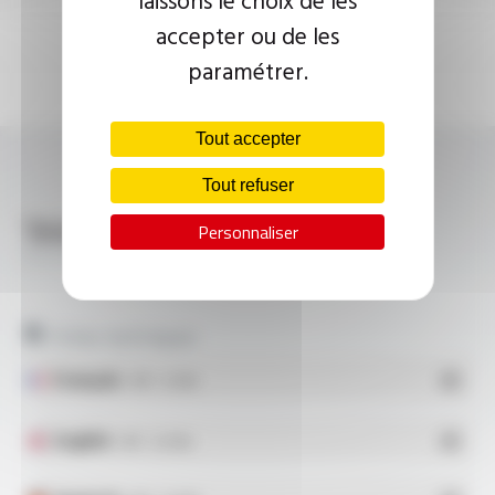
laissons le choix de les
accepter ou de les
paramétrer.
Tout accepter
Tout refuser
Télécharger
Personnaliser
SILICOUL® Style 3664 FT10108
Fiches techniques
Français
- PDF - 0.2 Mo
English
- PDF - 0.21 Mo