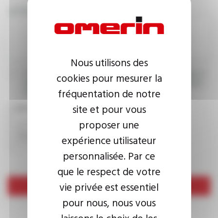
VOTRE MESSAGE
Nous utilisons des
J’accepte que les informations saisies soient exploitées dans le
cookies pour mesurer la
cadre de ma demande d’informations. Pour plus d’informations,
fréquentation de notre
consultez la
politique de confidentialité.
site et pour vous
CAPTCHA
proposer une
expérience utilisateur
personnalisée. Par ce
que le respect de votre
vie privée est essentiel
Envoyer
pour nous, nous vous