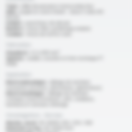
Type :
câble de puissance monoconducteur
Ame :
souple en cuivre étamé - classe 5 selon IEC
60228
Isolant :
caoutchouc de silicone
Renfort :
tresse fibre synthétique enduite
Couleur :
tresse de renfort noire
Fabrication
Standard :
2.5 à 400 mm²
Options :
veuillez consulter la fiche technique FT
10108
Application
Electromécanique :
câblage de machines
tournantes (moteurs, alternateurs, générateurs)
Electrotechnique :
câblage de machines
statiques (transformateurs, selfs, onduleurs,
hacheurs) et armoires d'énergie
Homologations - Normes
Marine, naval :
IEC 60092-350 / 354 / 360
Résistant au feu :
IEC 60331-11/21