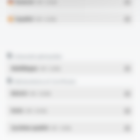
Deutsch
- PDF - 0.21 Mo
Español
- PDF - 0.21 Mo
Intensité admissible
Multilingue
- PDF - 0.23 Mo
Déclarations et Certificats
REACH
- PDF - 0.03 Mo
RoHs
- PDF - 0.01 Mo
Système qualité
- PDF - 1.03 Mo