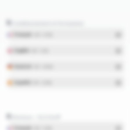
Conditionnement et formulaires
Français
- PDF - 5.17 Mo
English
- PDF - 5.1 Mo
Deutsch
- PDF - 5.28 Mo
Español
- PDF - 5.25 Mo
Brochure - SILICOUL®
Français
- PDF - 1.37 Mo