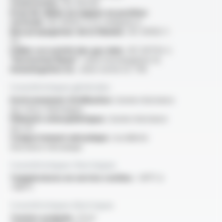
Construction :
IEC 60228
Essai de câbles en nappes en position
verticale :
IEC 60332-3-22 catégorie A
Non propagateur de la flamme :
IEC 60332-1-
1/2
Faible corrosivité des gaz émis :
IEC 60754-2
“Horizontal flame” :
selon homologation UL
Homologation UL :
selon norme UL 758
Caractéristiques générales
Environnement d'utilisation :
bonne résistance
aux chocs thermiques
Eléments atmosphériques :
bonne résistance
aux UV
Comportement mécanique :
excellente
résistance mécanique
Caractéristiques thermiques
Températures en service continu :
-60°C à
+180°C
Caractéristiques électriques
Tension assignée :
15 kV