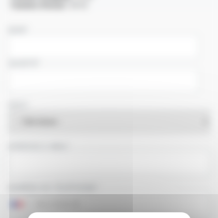
Tension d'essai :
30 kV
NOM
SOCIÉTÉ
PAYS
ADRESSE E-MAIL
NUMÉRO DE TÉLÉPHONE