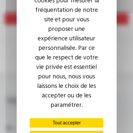
cookies pour mesurer la
fréquentation de notre
site et pour vous
Envoyer
proposer une
expérience utilisateur
personnalisée. Par ce
que le respect de votre
vie privée est essentiel
pour nous, nous vous
laissons le choix de les
accepter ou de les
Télécharger
paramétrer.
SILICOUL® SCR PUR 13.8 KV FT10312
Tout accepter
Fiches techniques