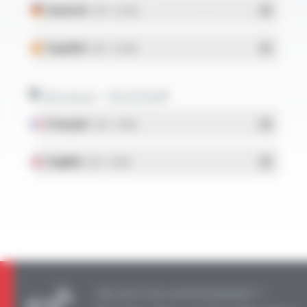
Deutsch
- PDF - 0.27 Mo
Español
- PDF - 0.27 Mo
Brochure - SILICOUL®
Français
- PDF - 1.37 Mo
English
- PDF - 1.37 Mo
UNE QUESTION, UN RENSEIGNEMENT ?