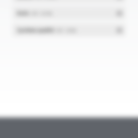
RoHs
- PDF - 0.01 Mo
Système qualité
- PDF - 1.03 Mo