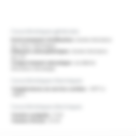
Caractéristiques générales
Environnement d'utilisation :
bonne résistance
aux chocs thermiques
Eléments atmosphériques :
bonne résistance
aux UV
Comportement mécanique :
excellente
résistance mécanique
Caractéristiques thermiques
Températures en service continu :
-60°C à
+180°C
Caractéristiques électriques
Tension assignée :
1.1 kV
Tension d'essai :
3.5 kV