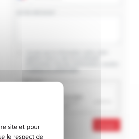
VOTRE MESSAGE
J’accepte que les informations saisies soient
exploitées dans le cadre de ma demande
d’informations. Pour plus d’informations, consultez
la
politique de confidentialité.
CAPTCHA
re site et pour
Envoyer
ue le respect de