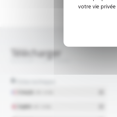
votre vie privée
Télécharger
SILICOUL® 1.1 KV FT10101
Fiches techniques
Français
- PDF - 0.27 Mo
English
- PDF - 0.27 Mo