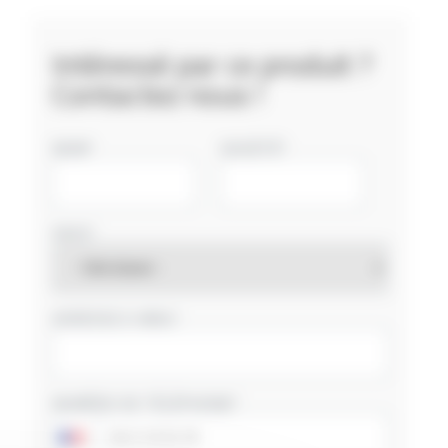
Intéressé par ce produit ?
Contactez nous !
NOM
SOCIÉTÉ
PAYS
ADRESSE E-MAIL
NUMÉRO DE TÉLÉPHONE