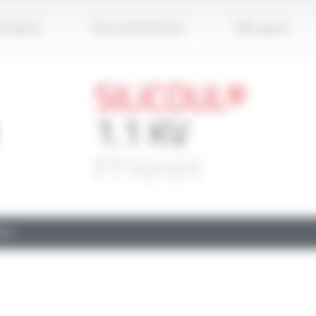
Applique
roduits
Documentation
Marques
SILICOUL®
1.1 KV
FT10101
TS