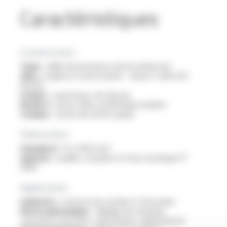
Caractéristiques
Construction
Type :
câble de puissance monoconducteur
Ame :
souple en cuivre étamé - classe 5 selon IEC
60228
Isolant :
caoutchouc de silicone
Renfort :
tresse fibre synthétique enduite
Couleur :
tresse de renfort jaune
Fabrication
Standard :
1.5 à 400 mm²
Options :
veuillez consulter la fiche technique FT
10101
Application
Industrie :
construction navale et ferroviaire
Electromécanique :
câblage de machines
tournantes (moteurs, alternateurs, générateurs)