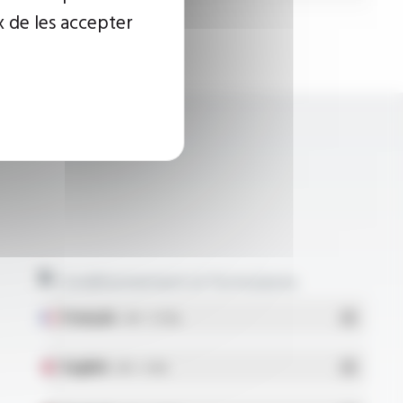
x de les accepter
Conditionnement et formulaires
Français
- PDF - 5.17 Mo
English
- PDF - 5.1 Mo