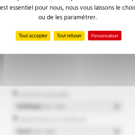
 est essentiel pour nous, nous vous laissons le choi
ou de les paramétrer.
Personnaliser
Tout accepter
Tout refuser
Intensité admissible
Multilingue
- PDF - 0.22 Mo
Déclarations et Certificats
REACH
- PDF - 0.03 Mo