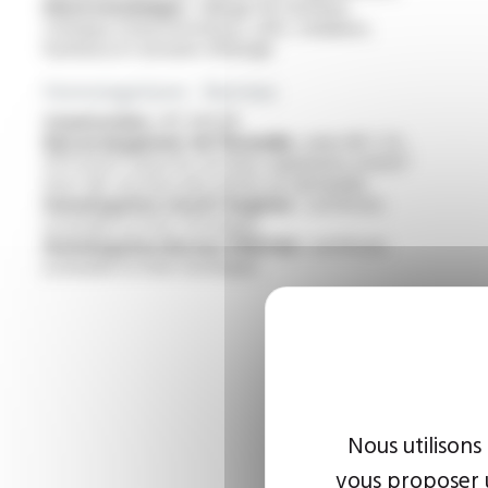
Electrotechnique :
câblage de machines
statiques (transformateurs, selfs, onduleurs,
hacheurs) et armoires d'énergie
Homologations - Normes
Construction :
IEC 60228
Non propagateur de l’incendie :
selon NF C 32-
070 essai C1 pour les sections supérieures à 6mm²
(test des sections plus petite sur demande).
Homologation Lloyd's Register :
certificats
(consulter la fiche technique)
Homologation Bureau VERITAS :
certificats
(consulter la fiche technique)
Nous utilisons
vous proposer u