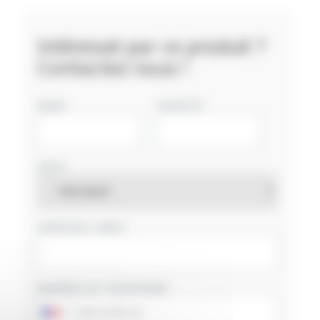
Intéressé par ce produit ?
Contactez nous !
NOM
SOCIÉTÉ
PAYS
ADRESSE E-MAIL
NUMÉRO DE TÉLÉPHONE