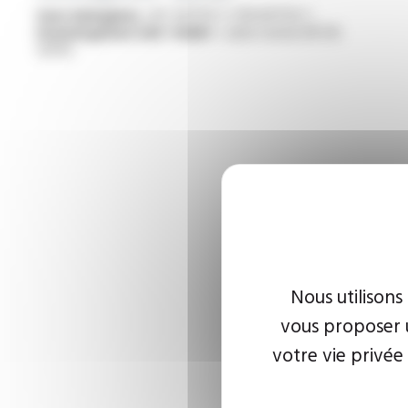
Sans halogènes :
IEC 60754-1 / EN 60754-1
Homologation USE <HAR> :
selon norme NF EN
50143
Nous utilisons
vous proposer u
votre vie privée