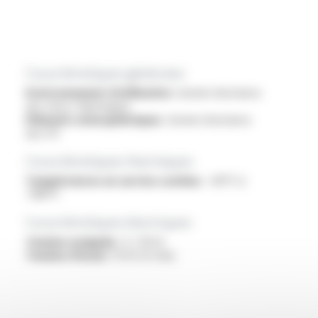
Caractéristiques générales
Environnement d'utilisation :
bonne résistance
aux chocs thermiques
Eléments atmosphériques :
bonne résistance
aux UV
Caractéristiques thermiques
Températures en service continu :
-60°C à
+180°C
Caractéristiques électriques
Tension assignée :
5 / 10 kV
Tension d'essai :
15 kV (5 min)