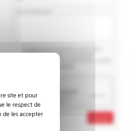
VOTRE MESSAGE
J’accepte que les informations saisies soient
exploitées dans le cadre de ma demande
d’informations. Pour plus d’informations, consultez
la
politique de confidentialité.
CAPTCHA
re site et pour
ue le respect de
x de les accepter
Envoyer