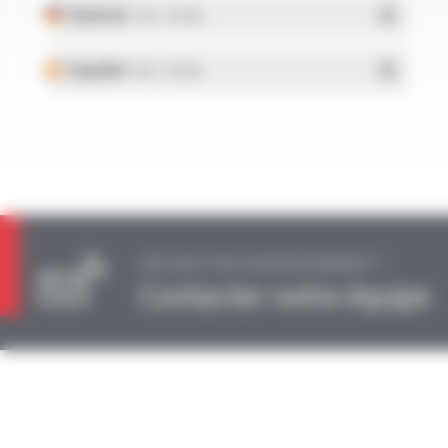
Deutsch
- PDF - 0.19 Mo
Español
- PDF - 0.19 Mo
UNE QUESTION, UN RENSEIGNEMENT ?
Contacter notre équipe