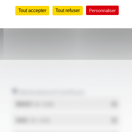
Personnaliser
Tout accepter
Tout refuser
Déclarations et Certificats
REACH
- PDF - 0.03 Mo
RoHs
- PDF - 0.01 Mo