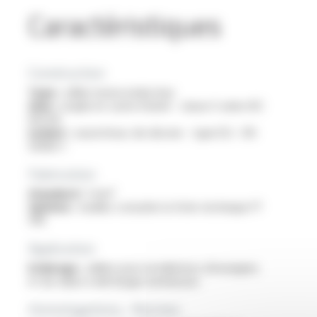
Caractéristiques
Construction
Type :
câble monoconducteur
Ame :
souple en cuivre étamé - classe 5 selon IEC
60228
Isolant :
caoutchouc de silicone - type EI2 - EN
50363-1
Fabrication
Standard :
1 mm²
Options :
veuillez consulter la fiche technique FT
1119
Application
Eclairage :
câbles pour installations d’enseignes
et de tubes à décharges lumineuses
Homologations - Normes