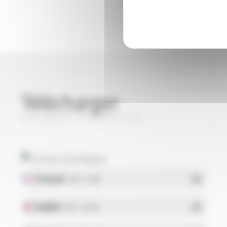
Télécharger
SILICABLE® TYPE B FT1119
Fiches techniques
Français
- PDF - 0.2 Mo
English
- PDF - 0.19 Mo