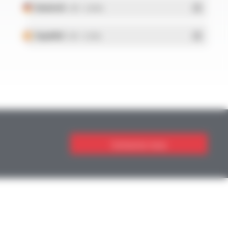
Deutsch
- PDF - 5.28 Mo
Español
- PDF - 5.25 Mo
Contactez-nous