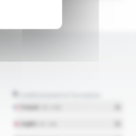
Conditionnement et formulaires
Français
- PDF - 5.17 Mo
English
- PDF - 5.1 Mo