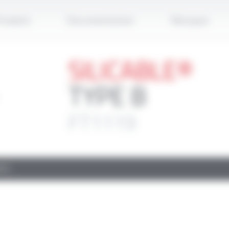
Applique
roduits
Documentation
Marques
SILICABLE®
TYPE B
FT1119
TS