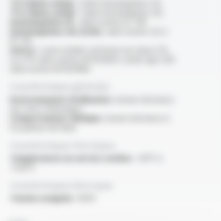
“FT1 flame rating” :
selon homologation cUL
“FT2 flame rating” :
selon homologation cUL
Homologation UL :
selon norme UL 758
Homologation cUL (CSA) :
selon norme C22.2
N° 210
Autres :
cuivre nickelé conforme à la classe 2%
ou 27% selon norme ASTM B355, nickel type 200
selon norme ASTM B160
Caractéristiques générales
Environnement d'utilisation :
bonne résistance
aux chocs thermiques
Comportement chimique :
bonne résistance à
l'oxydation de l'âme
Caractéristiques thermiques
Températures en service continu :
-60°C à
+250°C
Caractéristiques électriques
Tension assignée :
600V