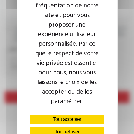
fréquentation de notre
site et pour vous
proposer une
J’accepte que les informations saisies soient exploitées dans le
expérience utilisateur
cadre de ma demande d’informations. Pour plus d’informations,
consultez la
politique de confidentialité.
personnalisée. Par ce
CAPTCHA
que le respect de votre
vie privée est essentiel
pour nous, nous vous
laissons le choix de les
accepter ou de les
Envoyer
paramétrer.
Tout accepter
Tout refuser