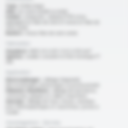
Type :
fil électrique
Ame :
en cuivre nickelé ou nickel
Isolant :
composite : ruban(s) PTFE et/ou
guipage(s) en fibre de verre et tresse en fibre de
verre vernie
Renfort :
tresse fibre de verre vernie
Fabrication
Standard :
AWG 24 à 4/0 / 0.22 à 120 mm²
Options :
veuillez consulter la fiche technique FT
3115
Application
Electroménager :
câblage d'appareils
électroménagers domestiques ou professionnels
Eléments chauffants :
câblage de résistances,
cartouches, plaques et colliers chauffants
Autre(s) :
câblage de fours, étuves, machines
pour thermoplastiques et caoutchouc, postes à
souder…
Homologations - Normes