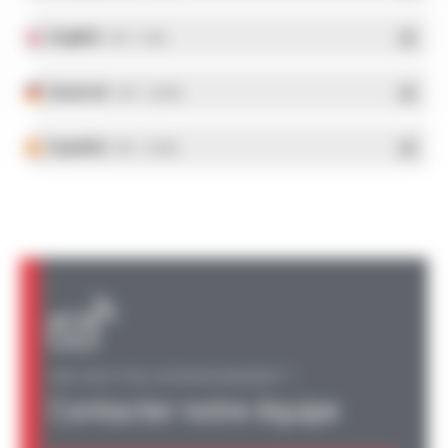
English
- PDF - 5.1 Mo
Deutsch
- PDF - 5.28 Mo
Español
- PDF - 5.25 Mo
UNE QUESTION, UN RENSEIGNEMENT ?
Contacter notre équipe