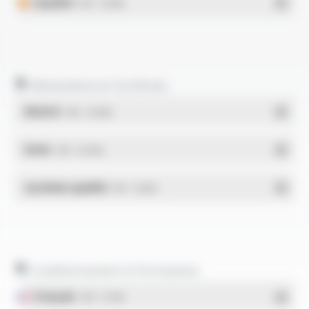
Español
- PDF - 0.43 Mo
Déclarations et Certificats
REACH
- PDF - 0.03 Mo
RoHs
- PDF - 0.01 Mo
Système qualité
- PDF - 1.03 Mo
Conditionnement et formulaires
Français
- PDF - 5.17 Mo