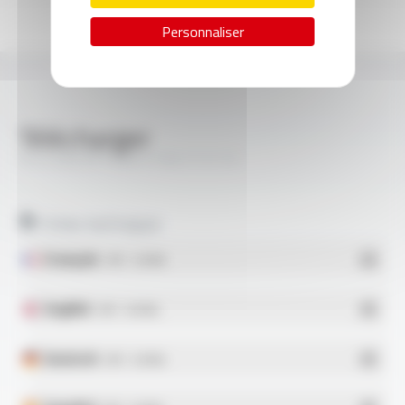
Personnaliser
Télécharger
SILICABLE® Style 5196 FT3115
Fiches techniques
Français
- PDF - 0.43 Mo
English
- PDF - 0.45 Mo
Deutsch
- PDF - 0.43 Mo