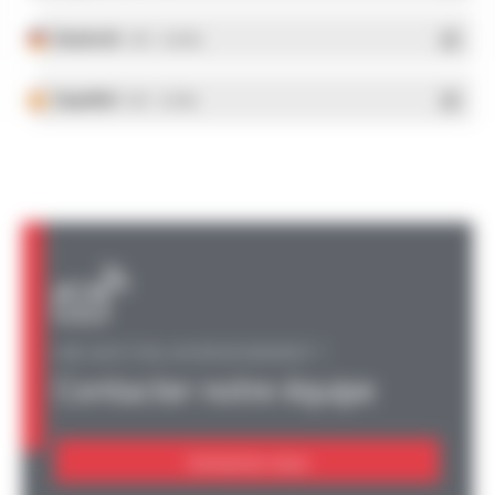
Deutsch
- PDF - 5.28 Mo
Español
- PDF - 5.25 Mo
UNE QUESTION, UN RENSEIGNEMENT ?
Contacter notre équipe
Contactez-nous