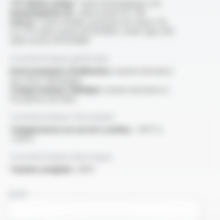
“FT1 flame rating” :
selon homologation cUL
Homologation UL :
selon norme UL 758
Autres :
cuivre nickelé conforme à la classe 2%
ou 27% selon norme ASTM B355, nickel type 200
selon norme ASTM B160
Caractéristiques générales
Environnement d'utilisation :
bonne résistance
aux chocs thermiques
Comportement chimique :
bonne résistance à
l'oxydation de l'âme
Caractéristiques thermiques
Températures en service continu :
-60°C à
+250°C
Caractéristiques électriques
Tension assignée :
300V
NOM