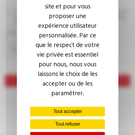
site et pour vous
J’accepte que les informations saisies soient exploitées dans le
proposer une
cadre de ma demande d’informations. Pour plus d’informations,
consultez la
politique de confidentialité.
expérience utilisateur
CAPTCHA
personnalisée. Par ce
que le respect de votre
vie privée est essentiel
pour nous, nous vous
laissons le choix de les
Envoyer
accepter ou de les
paramétrer.
Tout accepter
Tout refuser