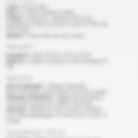
Type :
fil électrique
Ame :
en cuivre nickelé ou nickel
Isolant :
composite : ruban(s) PTFE et/ou
guipage(s) en fibre de verre et tresse en fibre de
verre vernie
Renfort :
tresse fibre de verre vernie
Fabrication
Standard :
AWG 24 à 10 / 0.22 à 6 mm²
Options :
veuillez consulter la fiche technique FT
3115
Application
Electroménager :
câblage d'appareils
électroménagers domestiques ou professionnels
Eléments chauffants :
câblage de résistances,
cartouches, plaques et colliers chauffants
Autre(s) :
câblage de fours, étuves, machines
pour thermoplastiques et caoutchouc, postes à
souder…
Homologations - Normes