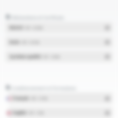
Déclarations et Certificats
REACH
- PDF - 0.03 Mo
RoHs
- PDF - 0.01 Mo
Système qualité
- PDF - 1.03 Mo
Conditionnement et formulaires
Français
- PDF - 5.17 Mo
English
- PDF - 5.1 Mo