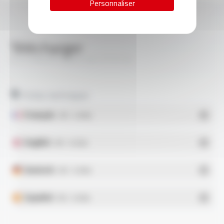
Personnaliser
Télécharger
SILICABLE® Style 5167 FT3115
Fiches techniques
Français
- PDF - 0.43 Mo
English
- PDF - 0.45 Mo
Deutsch
- PDF - 0.43 Mo
Español
- PDF - 0.43 Mo