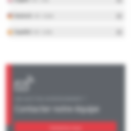
- PDF - 5.1 Mo
Deutsch
- PDF - 5.28 Mo
Español
- PDF - 5.25 Mo
UNE QUESTION, UN RENSEIGNEMENT ?
Contacter notre équipe
Contactez-nous