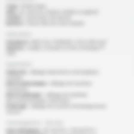
Type :
fil électrique
Ame :
en cuivre nu, étamé, nickelé ou argenté
Isolant :
caoutchouc de silicone
Renfort :
tresse fibre de verre enduite
Fabrication
Standard :
AWG 26 à 750MCM / 0.13 à 400 mm²
Options :
veuillez consulter la fiche technique FT
1206
Application
Industrie :
câblage industriel en atmosphères
chaudes
Electromécanique :
câblage de machines
tournantes
Electroménager :
câblage de matériels
électrodomestiques chauffants
Eclairage :
câblage de système d’éclairage basse
tension
Homologations - Normes
Sans halogènes :
IEC 60754-1 / EN 60754-1