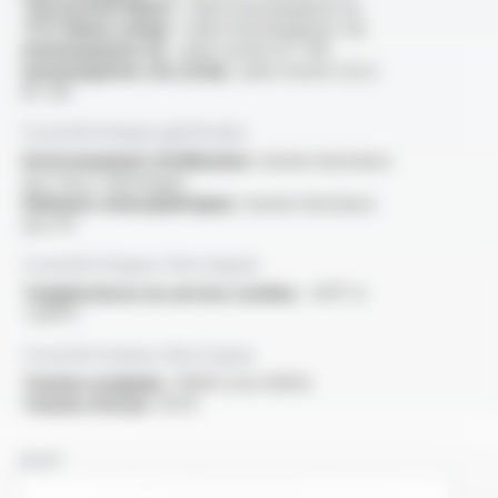
“Horizontal flame” :
selon homologation UL
“FT2 flame rating” :
selon homologation cUL
Homologation UL :
selon norme UL 758
Homologation cUL (CSA) :
selon norme C22.2
N° 210
Caractéristiques générales
Environnement d'utilisation :
bonne résistance
aux chocs thermiques
Eléments atmosphériques :
bonne résistance
aux UV
Caractéristiques thermiques
Températures en service continu :
-60°C à
+200°C
Caractéristiques électriques
Tension assignée :
1000V (cUL 600V)
Tension d'essai :
10 kV
NOM