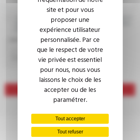
site et pour vous
proposer une
J’accepte que les informations saisies soient exploitées dans le
cadre de ma demande d’informations. Pour plus d’informations,
expérience utilisateur
consultez la
politique de confidentialité.
personnalisée. Par ce
CAPTCHA
que le respect de votre
vie privée est essentiel
pour nous, nous vous
laissons le choix de les
accepter ou de les
Envoyer
paramétrer.
Tout accepter
Tout refuser