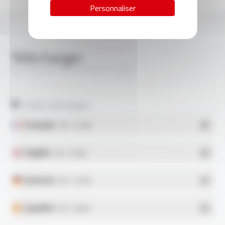
Personnaliser
Télécharger
SILICABLE® Style 3645 FT1206
Fiches techniques
Français
- PDF - 0.32 Mo
English
- PDF - 0.32 Mo
Deutsch
- PDF - 0.32 Mo
Español
- PDF - 0.36 Mo