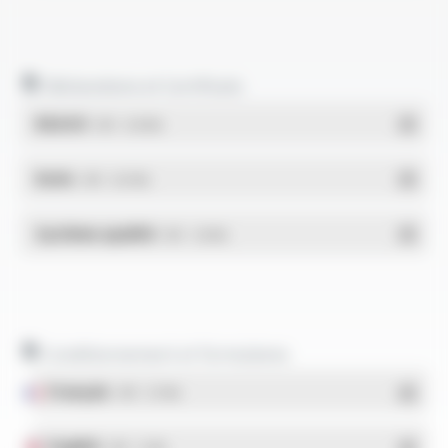
Déclarations et Certificats
REACH
- PDF - 0.03 Mo
RoHs
- PDF - 0.01 Mo
Système qualité
- PDF - 1.03 Mo
Conditionnement et formulaires
Français
- PDF - 5.17 Mo
English