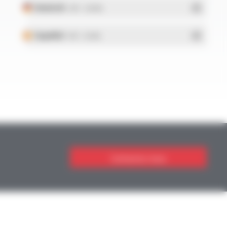
Deutsch
- PDF - 5.28 Mo
Español
- PDF - 5.25 Mo
Contactez-nous