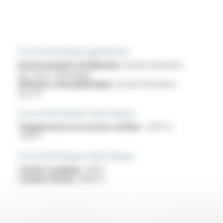
Caractéristiques générales
Environnement d'utilisation :
bonne résistance
aux chocs thermiques
Eléments atmosphériques :
bonne résistance
aux UV
Caractéristiques thermiques
Températures en service continu :
-60°C à
+150°C
Caractéristiques électriques
Tension assignée :
600V
Tension d'essai :
6000 V