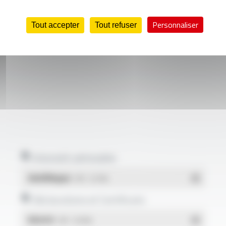
Personnaliser
Tout accepter
Tout refuser
Intensité admissible
Multilingue
- PDF - 0.27 Mo
Déclarations et Certificats
REACH
- PDF - 0.03 Mo