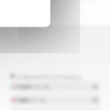
Conditionnement et formulaires
Français
- PDF - 5.17 Mo
English
- PDF - 5.1 Mo