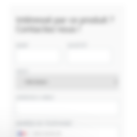
Intéressé par ce produit ?
Contactez nous !
NOM
SOCIÉTÉ
PAYS
ADRESSE E-MAIL
NUMÉRO DE TÉLÉPHONE