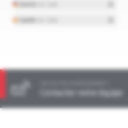
Deutsch
- PDF - 0.34 Mo
Español
- PDF - 0.38 Mo
UNE QUESTION, UN RENSEIGNEMENT ?
Contacter notre équipe