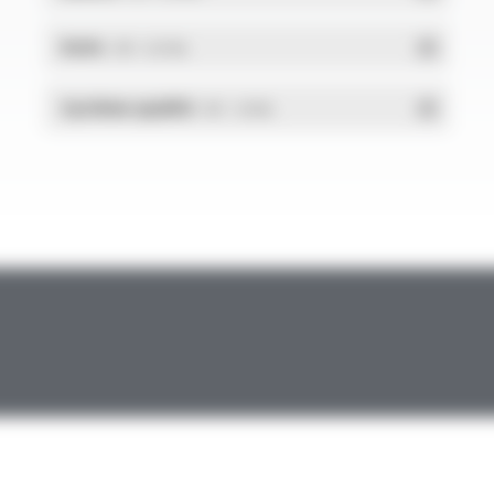
RoHs
- PDF - 0.01 Mo
Système qualité
- PDF - 1.03 Mo