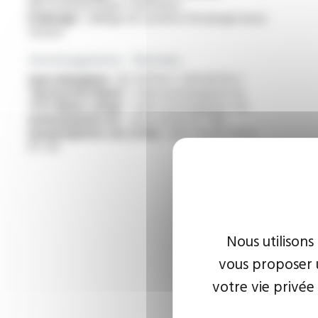
électrodomestiques chauffants
Eclairage :
câblage de système d’éclairage basse
tension
Homologations - Normes
Sans halogènes :
IEC 60754-1 / EN 60754-1
“Horizontal flame” :
selon homologation UL
“FT2 flame rating” :
selon homologation cUL
Homologation UL :
selon norme UL 758
Homologation cUL (CSA) :
selon norme C22.2
N° 210
Nous utilisons
vous proposer u
votre vie privée