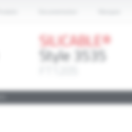
Applique
roduits
Documentation
Marques
SILICABLE®
Style 3535
FT1205
TS