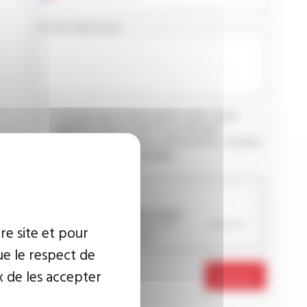
VOTRE MESSAGE
J’accepte que les informations saisies soient
exploitées dans le cadre de ma demande
d’informations. Pour plus d’informations, consultez
la
politique de confidentialité.
CAPTCHA
re site et pour
ue le respect de
x de les accepter
Envoyer