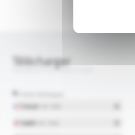
Télécharger
SILICABLE® Style 3535 FT1205
Fiches techniques
Français
- PDF - 0.33 Mo
English
- PDF - 0.34 Mo