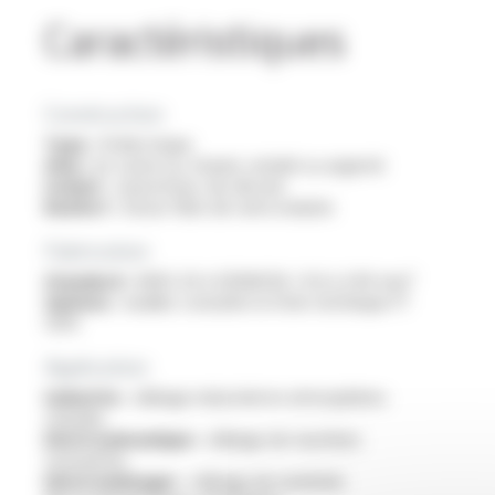
Caractéristiques
Construction
Type :
fil électrique
Ame :
en cuivre nu, étamé, nickelé ou argenté
Isolant :
caoutchouc de silicone
Renfort :
tresse fibre de verre enduite
Fabrication
Standard :
AWG 20 à 500MCM / 0.6 à 240 mm²
Options :
veuillez consulter la fiche technique FT
1205
Application
Industrie :
câblage industriel en atmosphères
chaudes
Electromécanique :
câblage de machines
tournantes
Electroménager :
câblage de matériels