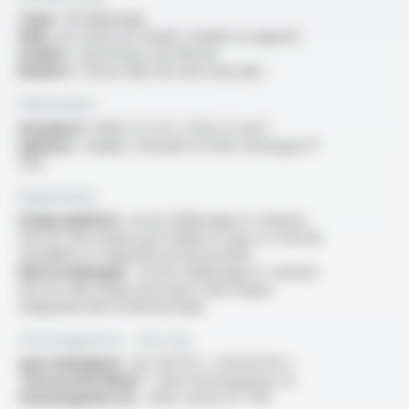
Type :
fil d'allumage
Ame :
en cuivre nu, étamé, nickelé ou argenté
Isolant :
caoutchouc de silicone
Renfort :
tresse fibre de verre siliconée
Fabrication
Standard :
AWG 22 à 12 / 0.34 à 4 mm²
Options :
veuillez consulter la fiche technique FT
1210
Application
Usage général :
circuit d’allumage et création
d’un arc électrique pour brûleurs à gaz ou fioul de
chaudières et appareils professionnels
Electroménager :
circuit d’allumage et création
d’un arc électrique pour piezo-électriques
d’appareils électrodomestique
Homologations - Normes
Sans halogènes :
IEC 60754-1 / EN 60754-1
“Horizontal flame” :
selon homologation UL
Homologation UL :
selon norme UL 758