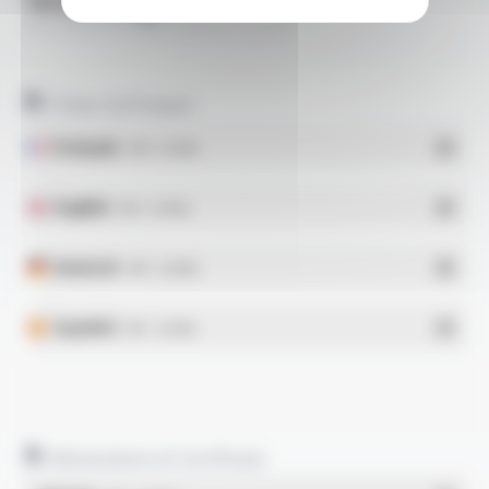
Télécharger
SILICABLE® Style 3304 FT1210
Fiches techniques
Français
- PDF - 0.31 Mo
English
- PDF - 0.32 Mo
Deutsch
- PDF - 0.32 Mo
Español
- PDF - 0.32 Mo
Déclarations et Certificats