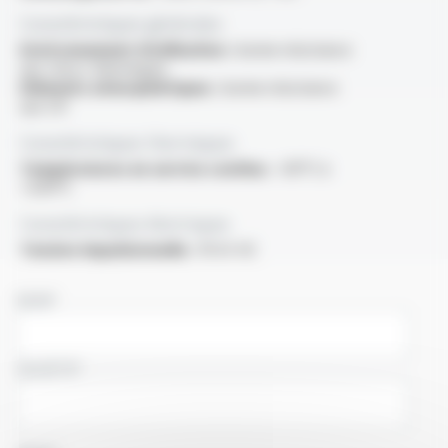
Caractéristiques générales
Environnement d'utilisation :
bonne résistance
aux chocs thermiques
Eléments atmosphériques :
bonne résistance
aux UV
Caractéristiques thermiques
Températures en service continu :
-60°C à
+200°C
Caractéristiques électriques
Tension impulsionnelle :
10 kV AC
NOM
SOCIÉTÉ