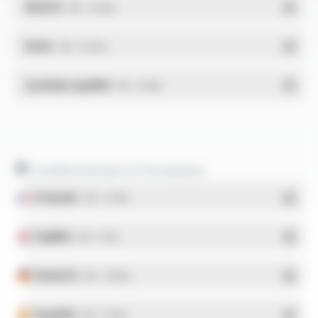
REACH
- PDF - 0.03 Mo
RoHs
- PDF - 0.01 Mo
Système qualité
- PDF - 1.03 Mo
Conditionnement et formulaires
Français
- PDF - 5.17 Mo
English
- PDF - 5.1 Mo
Deutsch
- PDF - 5.28 Mo
Español
- PDF - 5.25 Mo