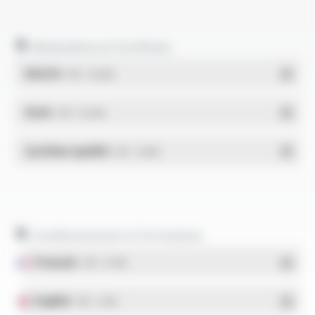
Déclarations et Certificats
REACH
- PDF - 0.03 Mo
RoHs
- PDF - 0.01 Mo
Système qualité
- PDF - 1.03 Mo
Conditionnement et formulaires
Français
- PDF - 5.17 Mo
English
- PDF - 5.1 Mo