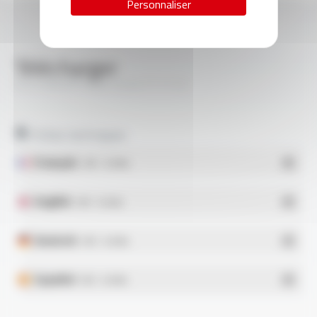
Personnaliser
Télécharger
SILICABLE® Style 3243 FT1112
Fiches techniques
Français
- PDF - 0.16 Mo
English
- PDF - 0.16 Mo
Deutsch
- PDF - 0.16 Mo
Español
- PDF - 0.16 Mo