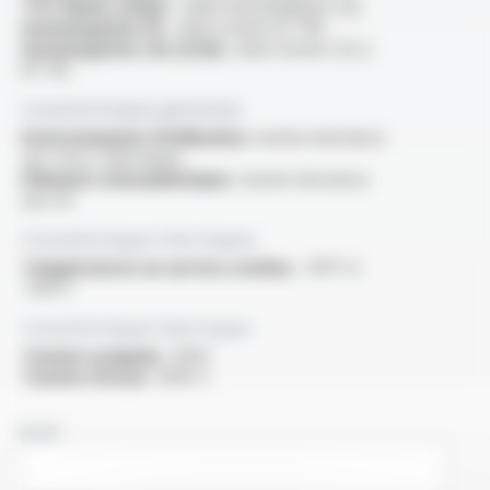
“FT2 flame rating” :
selon homologation cUL
Homologation UL :
selon norme UL 758
Homologation cUL (CSA) :
selon norme C22.2
N° 210
Caractéristiques générales
Environnement d'utilisation :
bonne résistance
aux chocs thermiques
Eléments atmosphériques :
bonne résistance
aux UV
Caractéristiques thermiques
Températures en service continu :
-60°C à
+105°C
Caractéristiques électriques
Tension assignée :
300V
Tension d'essai :
3000 V
NOM