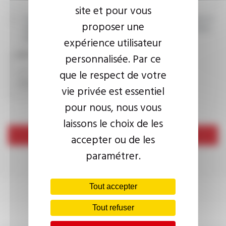
site et pour vous
J’accepte que les informations saisies soient exploitées dans le
proposer une
cadre de ma demande d’informations. Pour plus d’informations,
consultez la
politique de confidentialité.
expérience utilisateur
CAPTCHA
personnalisée. Par ce
que le respect de votre
vie privée est essentiel
pour nous, nous vous
laissons le choix de les
Envoyer
accepter ou de les
paramétrer.
Tout accepter
Tout refuser