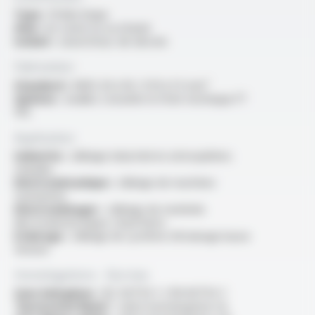
Type :
fil électrique
Ame :
en cuivre nu ou étamé
Isolant :
caoutchouc de silicone
Fabrication
Standard :
AWG 26 à 16 / 0.13 à 1.5 mm²
Options :
veuillez consulter la fiche technique FT
1112
Application
Industrie :
câblage industriel en atmosphères
chaudes
Electromécanique :
câblage de machines
tournantes
Electroménager :
câblage de matériels
électrodomestiques chauffants
Eclairage :
câblage de système d’éclairage basse
tension
Homologations - Normes
Sans halogènes :
IEC 60754-1 / EN 60754-1
“Horizontal flame” :
selon homologation UL