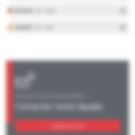
Deutsch
- PDF - 5.28 Mo
Español
- PDF - 5.25 Mo
UNE QUESTION, UN RENSEIGNEMENT ?
Contacter notre équipe
Contactez-nous