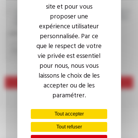
site et pour vous
J’accepte que les informations saisies soient exploitées dans le
proposer une
cadre de ma demande d’informations. Pour plus d’informations,
consultez la
politique de confidentialité.
expérience utilisateur
CAPTCHA
personnalisée. Par ce
que le respect de votre
vie privée est essentiel
pour nous, nous vous
laissons le choix de les
Envoyer
accepter ou de les
paramétrer.
Tout accepter
Tout refuser