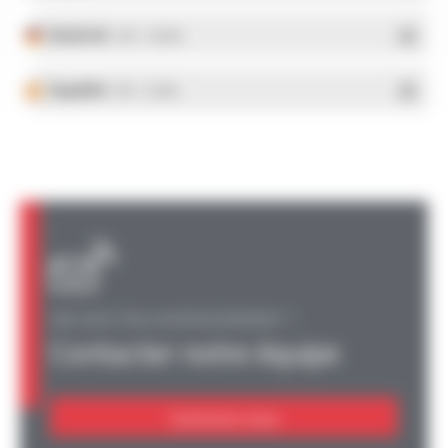
Deutsch
- PDF - 5.28 Mo
Español
- PDF - 5.25 Mo
UNE QUESTION, UN RENSEIGNEMENT ?
Contacter notre équipe
Contactez-nous