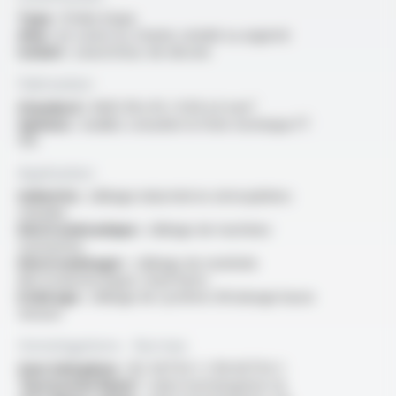
Type :
fil électrique
Ame :
en cuivre nu, étamé, nickelé ou argenté
Isolant :
caoutchouc de silicone
Fabrication
Standard :
AWG 18 à 10 / 0.93 à 6 mm²
Options :
veuillez consulter la fiche technique FT
1113
Application
Industrie :
câblage industriel en atmosphères
chaudes
Electromécanique :
câblage de machines
tournantes
Electroménager :
câblage de matériels
électrodomestiques chauffants
Eclairage :
câblage de système d’éclairage basse
tension
Homologations - Normes
Sans halogènes :
IEC 60754-1 / EN 60754-1
“Horizontal flame” :
selon homologation UL