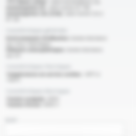
“FT2 flame rating” :
selon homologation cUL
Homologation UL :
selon norme UL 758
Homologation cUL (CSA) :
selon norme C22.2
N° 210
Caractéristiques générales
Environnement d'utilisation :
bonne résistance
aux chocs thermiques
Eléments atmosphériques :
bonne résistance
aux UV
Caractéristiques thermiques
Températures en service continu :
-60°C à
+150°C
Caractéristiques électriques
Tension assignée :
600V
Tension d'essai :
6000 V
NOM