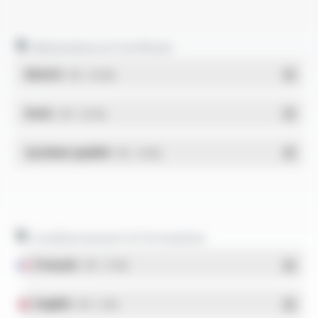
Déclarations et Certificats
REACH
- PDF - 0.03 Mo
RoHs
- PDF - 0.01 Mo
Système qualité
- PDF - 1.03 Mo
Conditionnement et formulaires
Français
- PDF - 5.17 Mo
English
- PDF - 5.1 Mo