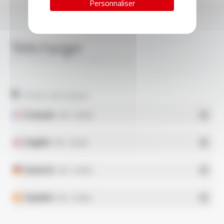
Personnaliser
Télécharger
SILICABLE® Style 3138 FT1113
Fiches techniques
Français
- PDF - 0.58 Mo
English
- PDF - 0.59 Mo
Deutsch
- PDF - 0.58 Mo
Español
- PDF - 0.58 Mo