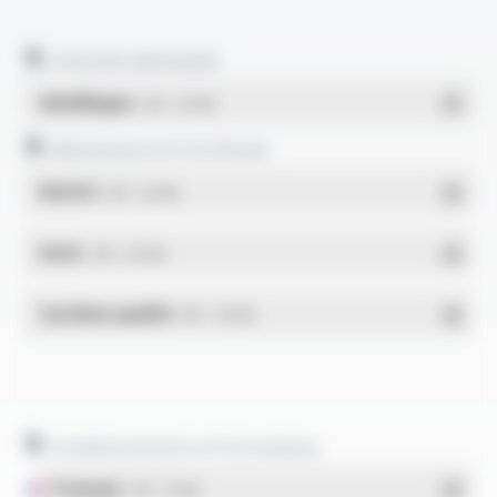
Intensité admissible
Multilingue
- PDF - 0.18 Mo
Déclarations et Certificats
REACH
- PDF - 0.03 Mo
RoHs
- PDF - 0.01 Mo
Système qualité
- PDF - 0.95 Mo
Conditionnement et formulaires
Français
- PDF - 5.17 Mo