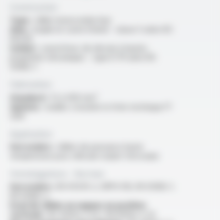
Construction
Type :
câble monoconducteur
Ame :
souple en cuivre étamé - classe 5 selon IEC
60228
Isolant :
caoutchouc de silicone à hautes
propriétés mécaniques - type EI 111 selon EN
50382-1.
Fabrication
Standard :
1.5 à 400 mm²
Options :
veuillez consulter la fiche technique FT
5301
Application
Ferroviaire :
câbles de puissance haute
température pour véhicule roulant ferroviaire
Homologations - Normes
Ferroviaire :
EN 45545-2, NFPA 130, EN 50382-1,
EN 50382-2
Essai de câbles en nappes en position
verticale :
IEC 60332-3-24 / EN 60332-3-24