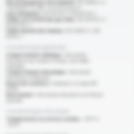
Non propagateur de la flamme :
IEC 60332-1-2
/ EN 60332-1-2 /NF C 32-070 essai C2
Sans halogènes :
IEC 60754-1 / EN 60754-1
Faible corrosivité des gaz émis :
IEC 60754-2 /
EN 60754-2
Faible densité des fumées :
IEC 61034-2 / EN
61034-2
Caractéristiques générales
Comportement chimique :
très bonne
résistance aux acides et bases, aux huiles
minérales
Comportement mécanique :
très bonne
résistance à l'abrasion
Rayon de courbure :
minimal 3 x D selon EN
50355
Mouvement :
très bonne résistance à la flexion
alternée
Caractéristiques thermiques
Températures en service continu :
-40°C à
+120°C