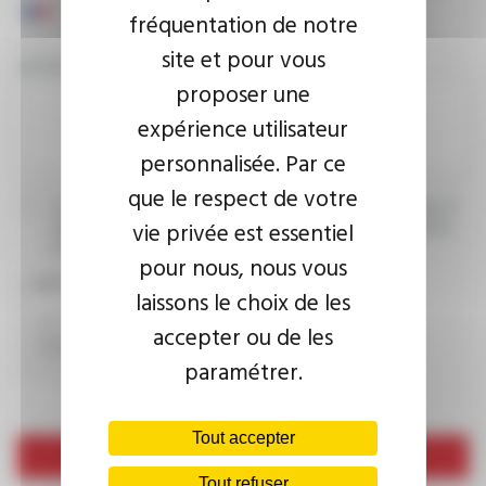
fréquentation de notre
site et pour vous
VOTRE MESSAGE
proposer une
expérience utilisateur
personnalisée. Par ce
que le respect de votre
J’accepte que les informations saisies soient exploitées dans le
vie privée est essentiel
cadre de ma demande d’informations. Pour plus d’informations,
consultez la
politique de confidentialité.
pour nous, nous vous
CAPTCHA
laissons le choix de les
accepter ou de les
paramétrer.
Tout accepter
Envoyer
Tout refuser