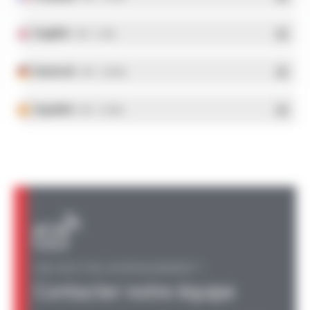
English
- PDF - 5.1 Mo
Deutsch
- PDF - 5.28 Mo
Español
- PDF - 5.25 Mo
UNE QUESTION, UN RENSEIGNEMENT ?
Contacter notre équipe