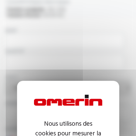
Caractéristiques électriques
Tension assignée :
1.8 / 3 kV
Tension d'essai :
6.5 kV A.C.
NOM
SOCIÉTÉ
PAYS
ADRESSE E-MAIL
Nous utilisons des
NUMÉRO DE TÉLÉPHONE
cookies pour mesurer la