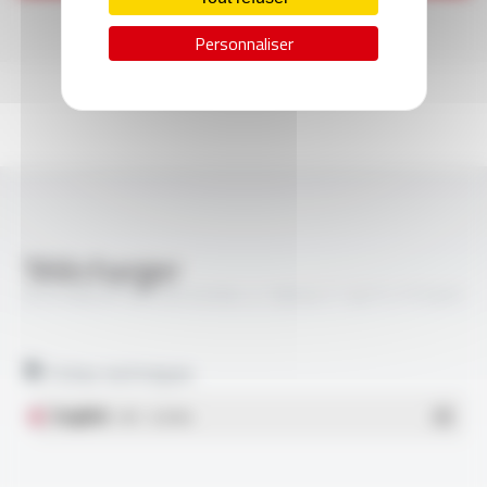
Personnaliser
Télécharger
SILICABLE® RW EN 50382-2 1800V F 120°C FT5301
Fiches techniques
English
- PDF - 0.28 Mo