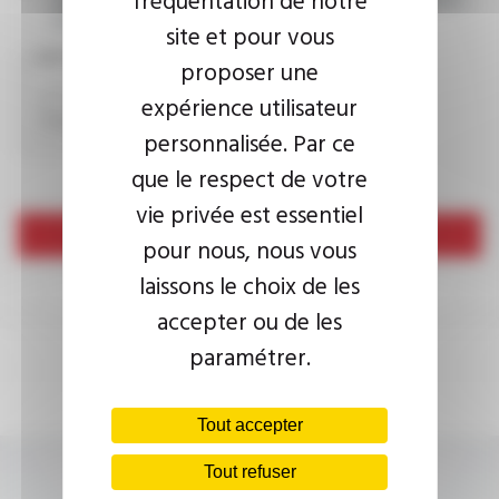
consultez la
politique de confidentialité.
site et pour vous
CAPTCHA
proposer une
expérience utilisateur
personnalisée. Par ce
que le respect de votre
vie privée est essentiel
Envoyer
pour nous, nous vous
laissons le choix de les
accepter ou de les
paramétrer.
Tout accepter
Tout refuser