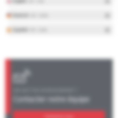
English
- PDF - 5.1 Mo
Deutsch
- PDF - 5.28 Mo
Español
- PDF - 5.25 Mo
UNE QUESTION, UN RENSEIGNEMENT ?
Contacter notre équipe
Contactez-nous