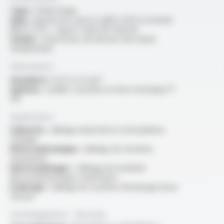
Type :
fil électrique
Ame :
massive en cuivre nu (RCS-THT) ou étamé
(RECS-THT) - classe 1 selon IEC 60228
Isolant :
caoutchouc de silicone très haute
température
Fabrication
Standard :
0.25 à 2.5 mm²
Options :
veuillez consulter la fiche technique FT
1111
Application
Industrie :
câblage industriel en atmosphères
chaudes
Electromécanique :
câblage de machines
tournantes
Electroménager :
câblage de matériels
électrodomestiques chauffants
Eclairage :
câblage de système d’éclairage basse
tension
Homologations - Normes