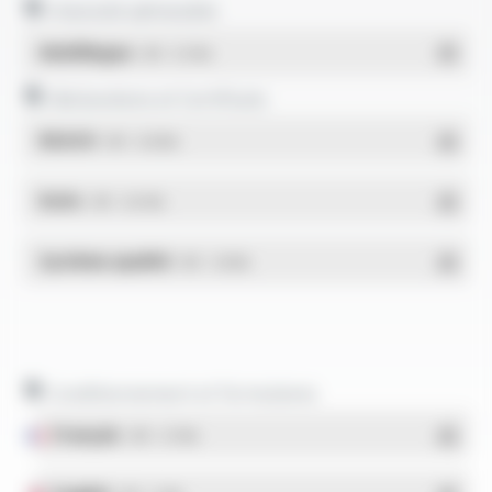
Intensité admissible
Multilingue
- PDF - 0.11 Mo
Déclarations et Certificats
REACH
- PDF - 0.03 Mo
RoHs
- PDF - 0.01 Mo
Système qualité
- PDF - 1.03 Mo
Conditionnement et formulaires
Français
- PDF - 5.17 Mo