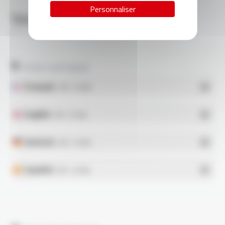
Personnaliser
Télécharger
SILICABLE® RCS-THT, RECS-THT FT1111
Fiches techniques
Français
- PDF - 0.16 Mo
English
- PDF - 0.15 Mo
Deutsch
- PDF - 0.15 Mo
Español
- PDF - 0.15 Mo