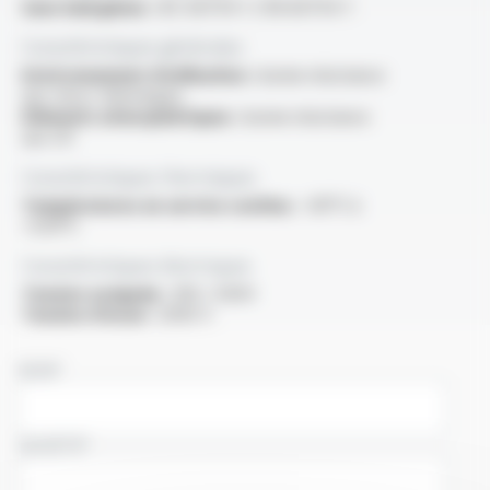
Sans halogènes :
IEC 60754-1 / EN 60754-1
Caractéristiques générales
Environnement d'utilisation :
bonne résistance
aux chocs thermiques
Eléments atmosphériques :
bonne résistance
aux UV
Caractéristiques thermiques
Températures en service continu :
-60°C à
+250°C
Caractéristiques électriques
Tension assignée :
300 / 500V
Tension d'essai :
2000 V
NOM
SOCIÉTÉ