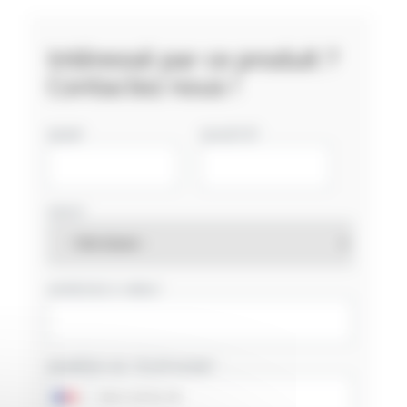
Intéressé par ce produit ?
Contactez nous !
NOM
SOCIÉTÉ
PAYS
ADRESSE E-MAIL
NUMÉRO DE TÉLÉPHONE