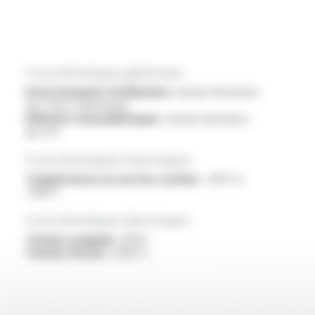
Caractéristiques générales
Environnement d'utilisation :
bonne résistance
aux chocs thermiques
Eléments atmosphériques :
bonne résistance
aux UV
Caractéristiques thermiques
Températures en service continu :
-60°C à
+180°C
Caractéristiques électriques
Tension assignée :
300V
Tension d'essai :
2000 V