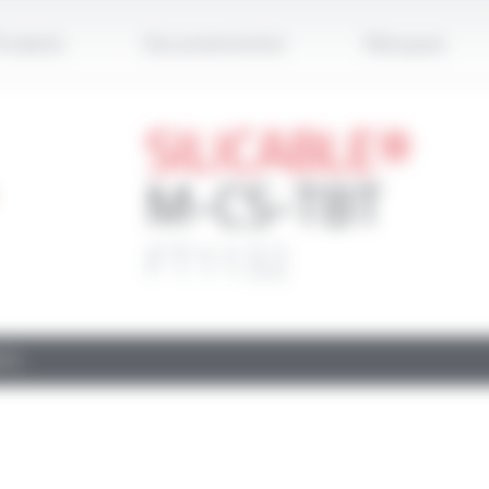
Applique
roduits
Documentation
Marques
SILICABLE®
M-CS-TBT
FT1132
TS