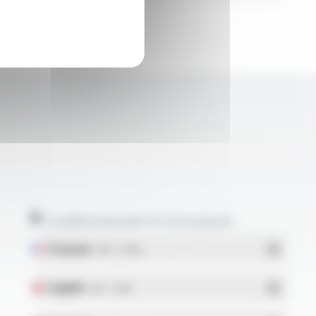
Conditionnement et formulaires
Français
- PDF - 5.17 Mo
English
- PDF - 5.1 Mo