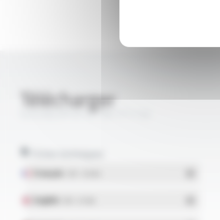
Télécharger
SILICABLE® M-CS-TBT FT1132
Fiches techniques
Français
- PDF - 0.18 Mo
English
- PDF - 0.17 Mo