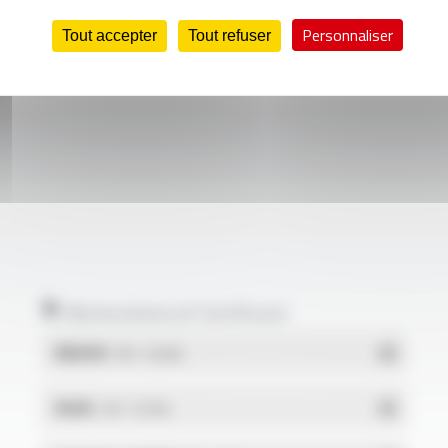
Personnaliser
Tout accepter
Tout refuser
Déclarations et Certificats
REACH
- PDF - 0.03 Mo
RoHs
- PDF - 0.01 Mo