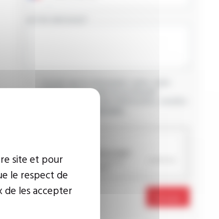
VOTRE MESSAGE
J’accepte que les informations saisies soient
exploitées dans le cadre de ma demande
d’informations. Pour plus d’informations, consultez
la
politique de confidentialité.
CAPTCHA
re site et pour
ue le respect de
x de les accepter
Envoyer