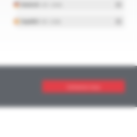
Deutsch
- PDF - 5.28 Mo
Español
- PDF - 5.25 Mo
Contactez-nous