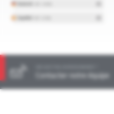
Deutsch
- PDF - 0.18 Mo
Español
- PDF - 0.17 Mo
UNE QUESTION, UN RENSEIGNEMENT ?
Contacter notre équipe