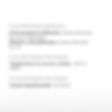
Caractéristiques générales
Environnement d'utilisation :
bonne résistance
aux chocs thermiques
Eléments atmosphériques :
bonne résistance
aux UV
Caractéristiques thermiques
Températures en service continu :
-60°C à
+180°C
Caractéristiques électriques
Tension impulsionnelle :
15 à 30 kV