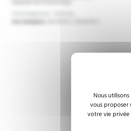
d’appareils électrodomestique
Homologations - Normes
Sans halogènes :
IEC 60754-1 / EN 60754-1
Nous utilisons
vous proposer u
votre vie privée