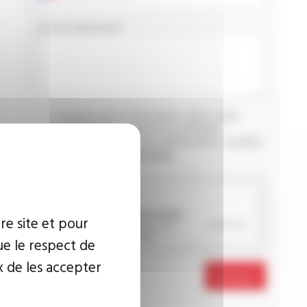
VOTRE MESSAGE
J’accepte que les informations saisies soient
exploitées dans le cadre de ma demande
d’informations. Pour plus d’informations, consultez
la
politique de confidentialité.
CAPTCHA
re site et pour
ue le respect de
x de les accepter
Envoyer