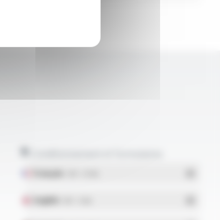
Conditionnement et formulaires
Français
- PDF - 5.17 Mo
English
- PDF - 5.1 Mo