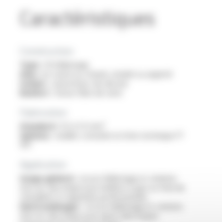
Caractéristiques
Construction
Type :
fil d'allumage
Ame :
en cuivre nu, étamé, nickelé ou argenté
Isolant :
caoutchouc de silicone
Renfort :
tresse fibre de verre
Fabrication
Standard :
0.5 à 1.5 mm²
Options :
veuillez consulter la fiche technique FT
1117
Application
Usage général :
circuit d’allumage et création
d’un arc électrique pour brûleurs à gaz ou fioul de
chaudières et appareils professionnels
Electroménager :
circuit d’allumage et création
d’un arc électrique pour piezo-électriques