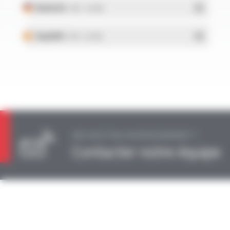
Deutsch
- PDF - 0.21 Mo
Español
- PDF - 0.21 Mo
UNE QUESTION, UN RENSEIGNEMENT ?
Contacter notre équipe