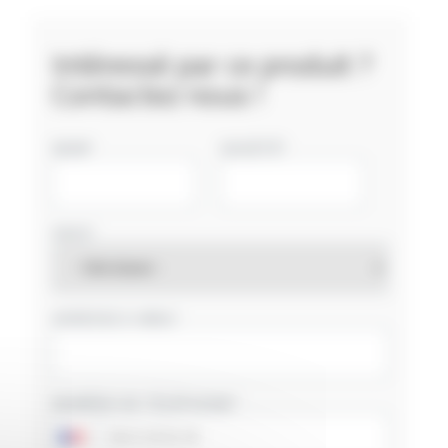
Intéressé par ce produit ?
Contactez nous !
NOM
SOCIÉTÉ
PAYS
ADRESSE E-MAIL
NUMÉRO DE TÉLÉPHONE