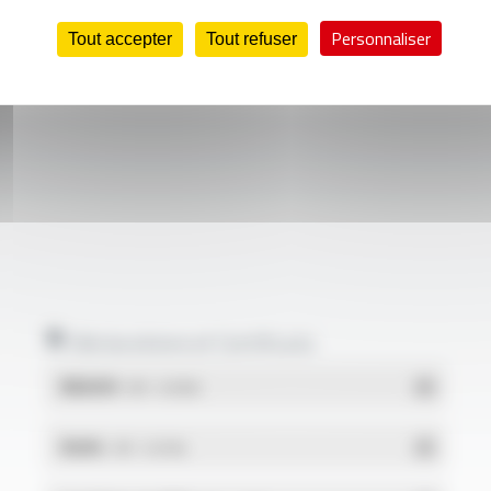
Personnaliser
Tout accepter
Tout refuser
Déclarations et Certificats
REACH
- PDF - 0.03 Mo
RoHs
- PDF - 0.01 Mo