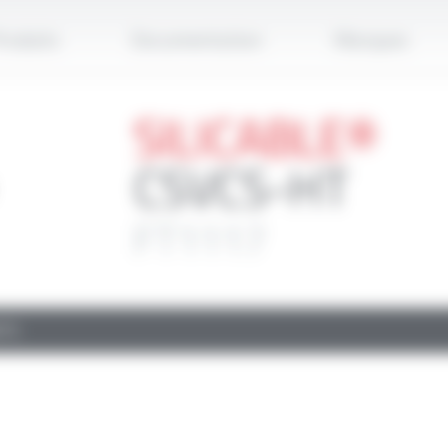
Applique
roduits
Documentation
Marques
SILICABLE®
CSVCS-HT
FT1117
TS