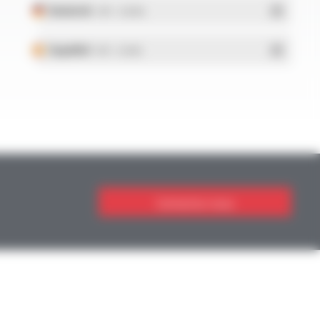
Deutsch
- PDF - 5.28 Mo
Español
- PDF - 5.25 Mo
Contactez-nous