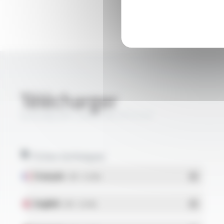
Télécharger
SILICABLE® CSVCS-HT FT1117
Fiches techniques
Français
- PDF - 0.21 Mo
English
- PDF - 0.21 Mo