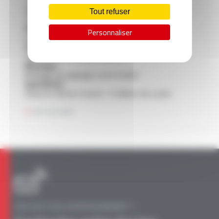
-20°C à +90°C
Tension :
Tout refuser
500 V
Matière :
Personnaliser
polyuréthane
Ame :
cuivre nu extra souple, classe 6
Blindage :
blindage par guipage cuivre étamé
Spécificité :
tenue en flexion torsion : 5 millions de cycles
Voir le produit
UNE QUESTION, UN RENSEIGNEMENT ?