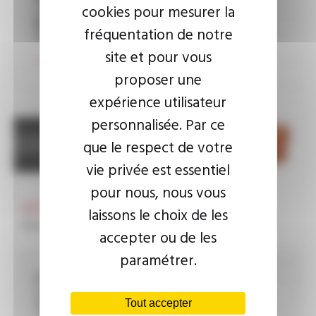
cuivre nu extra souple, classe 6
cookies pour mesurer la
Spécificité :
fréquentation de notre
tenue en flexion torsion : 5 millions de cycles
site et pour vous
Voir le produit
proposer une
expérience utilisateur
personnalisée. Par ce
que le respect de votre
vie privée est essentiel
pour nous, nous vous
HIFLEX®
laissons le choix de les
Reference
TF5 BE CONTROL
accepter ou de les
paramétrer.
Composition :
multiconducteur
Température :
Tout accepter