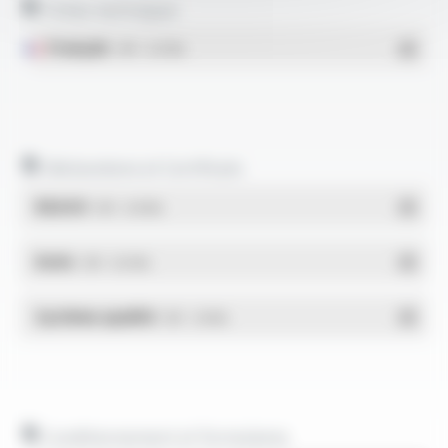
Fiches techniques
Français
- PDF - 0.47 Mo
Déclarations et Certificats
REACH
- PDF - 0.03 Mo
RoHs
- PDF - 0.01 Mo
Système qualité
- PDF - 1.03 Mo
Conditionnement et formulaires