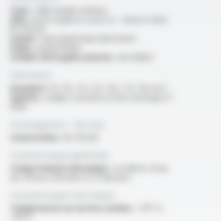
Type :
câble double isolation
Ame :
extra souple en cuivre nu - classe 6 selon
IEC 60228
Isolant :
thermoplastique élastomère
Gaine :
polyuréthane
Couleur de la gaine externe :
noir brillant
Fabrication
Standard :
10 / 16 / 25 / 35 / 50 / 70 / 95 mm²
Options :
veuillez consulter la fiche technique FT
3006
Homologations - Normes
Construction :
IEC 60228
Caractéristiques générales
Comportement mécanique :
excellente tenue
aux flexions alternées et à l'abrasion
Caractéristiques thermiques
Températures en service continu :
-50°C à
+105°C