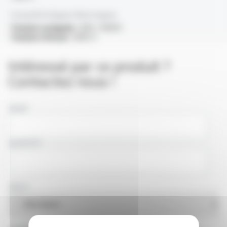
Caractéristiques électriques
Tension assignée :
600 / 1000V
Tension d'essai :
3000 V
Intéressé par ce produit ?
Contactez nous !
NOM
SOCIÉTÉ
PAYS