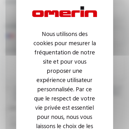
ADRESSE E-MAIL
NUMÉRO DE TÉLÉPHONE
Nous utilisons des
cookies pour mesurer la
VOTRE MESSAGE
fréquentation de notre
site et pour vous
proposer une
expérience utilisateur
personnalisée. Par ce
J’accepte que les informations saisies soient exploitées dans le
cadre de ma demande d’informations. Pour plus d’informations,
que le respect de votre
consultez la
politique de confidentialité.
vie privée est essentiel
CAPTCHA
pour nous, nous vous
laissons le choix de les