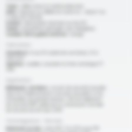
Type :
câble mono et multiconducteur
Ame :
massive ou câblée en cuivre nu - classe 1 ou
2 selon IEC 60228
Isolant :
élastomère résistant au feu EI2
Gaine :
polyoléfine ignifugée sans halogènes
Couleur de la gaine externe :
orange
Fabrication
Standard :
1x au 37x (selon les sections), 1.5 à
400 mm²
Options :
veuillez consulter la fiche technique FT
4101
Application
Bâtiment, tertiaire :
circuits de sécurité incendie
dans les établissements recevant du public et les
immeubles de grande hauteur. U30 du règlement
de sécurité ERP validé par la commission centrale
de sécurité du 06 mars 2014
Homologations - Normes
Résistant au feu :
selon NF C 32-070 essai CR1