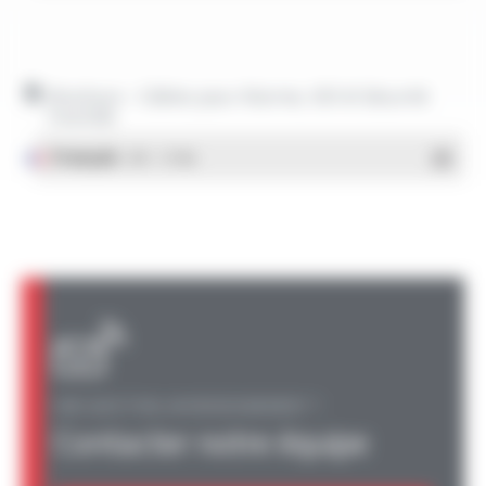
Brochure - Câbles pour Alarme, VDI & Sécurité
Incendie
Français
- PDF - 1.77 Mo
UNE QUESTION, UN RENSEIGNEMENT ?
Contacter notre équipe