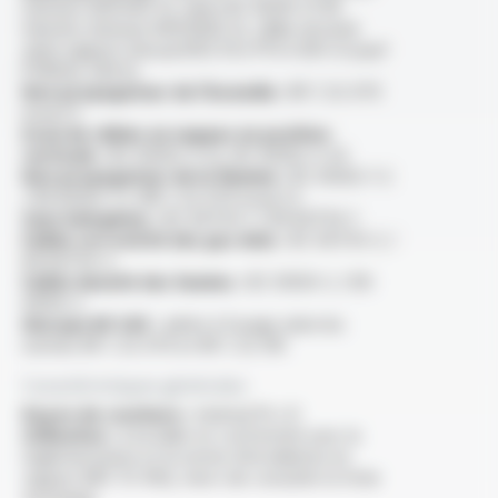
(tension 300/500 V), selon IEC 60331-21 90
minutes (tension 600/1000 V), câble sécurisé
selon rapport d’essai EFECTIS n°11-H-304-A (sauf
PYRISOL 500 E)
Non propagateur de l’incendie :
NF C 32-070
essai C1
Essai de câbles en nappes en position
verticale :
IEC 60332-3-22, IEC 60332-3-24
Non propagateur de la flamme :
IEC 60332-1-2
/ EN 60332-1-2 /NF C 32-070 essai C2
Sans halogènes :
IEC 60754-1 / EN 60754-1
Faible corrosivité des gaz émis :
IEC 60754-2 /
EN 60754-2
Faible densité des fumées :
IEC 61034-2 / EN
61034-2
Marque NF USE :
admis à l’usage selon les
normes NF C 32-070 et NF C 32-310
Caractéristiques générales
Rayon de courbure :
minimal 10 x D
Utilisation :
à installer en conformité avec la
réglementation et la norme d’installation en
vigueur (NFC 15-100), merci de consulter la fiche