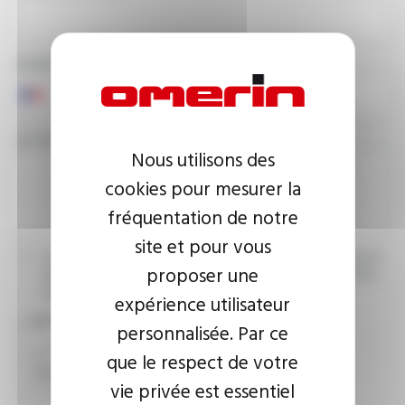
NUMÉRO DE TÉLÉPHONE
VOTRE MESSAGE
Nous utilisons des
cookies pour mesurer la
fréquentation de notre
site et pour vous
J’accepte que les informations saisies soient exploitées dans le
proposer une
cadre de ma demande d’informations. Pour plus d’informations,
consultez la
politique de confidentialité.
expérience utilisateur
CAPTCHA
personnalisée. Par ce
que le respect de votre
vie privée est essentiel