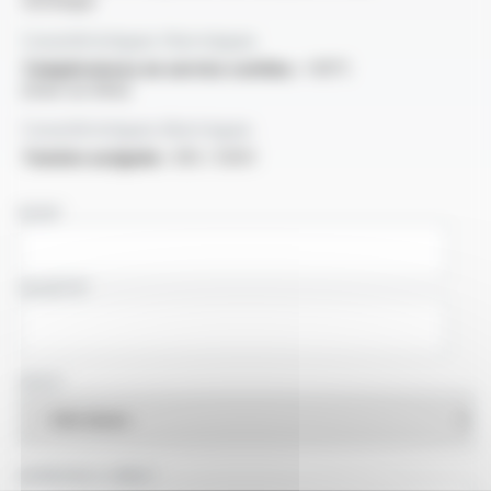
technique
Caractéristiques thermiques
Températures en service continu :
+90°C
(maxi sur âme)
Caractéristiques électriques
Tension assignée :
300 / 500V
NOM
SOCIÉTÉ
PAYS
ADRESSE E-MAIL