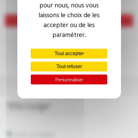
pour nous, nous vous
laissons le choix de les
Envoyer
accepter ou de les
paramétrer.
Tout accepter
Tout refuser
Personnaliser
Télécharger
PYRISOL® 500 EN CR1-C1 FT4101
Fiches techniques