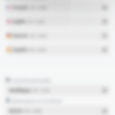
Français
- PDF - 0.32 Mo
English
- PDF - 0.33 Mo
Deutsch
- PDF - 0.32 Mo
Español
- PDF - 0.32 Mo
Intensité admissible
Multilingue
- PDF - 0.12 Mo
Déclarations et Certificats
REACH
- PDF - 0.03 Mo