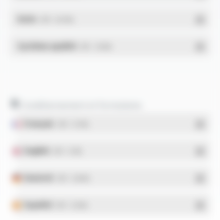
RoHs
- PDF - 0.01 Mo
Système qualité
- PDF - 1.03 Mo
Conditionnement et formulaires
Français
- PDF - 5.17 Mo
English
- PDF - 5.1 Mo
Deutsch
- PDF - 5.28 Mo
Español
- PDF - 5.25 Mo