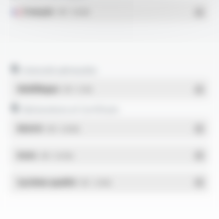
Français
- PDF - 0.26 Mo
Intensité admissible
Multilingue
- PDF - 0.1 Mo
Déclarations et Certificats
REACH
- PDF - 0.03 Mo
RoHs
- PDF - 0.01 Mo
Système qualité
- PDF - 1.03 Mo