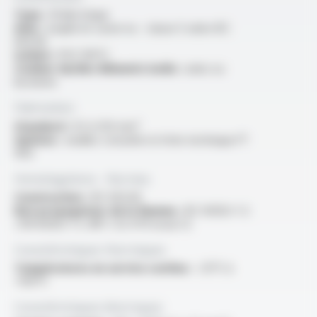
Type :
fil électrique
Ame :
souple en cuivre nu - classe 5 selon IEC
60228
Isolant :
PVC 105°C
Couleur du/des éléments isolés :
unies ou
bicolores
Fabrication
Standard :
0.5 à 120 mm²
Options :
veuillez consulter la fiche technique FT
1012
Homologations - Normes
Construction :
IEC 60228
Non propagateur de la flamme :
IEC 60332-1-2
/ EN 60332-1-2 /NF C 32-070 essai C2
Caractéristiques thermiques
Températures en service continu :
-25°C à
+105°C
Caractéristiques électriques