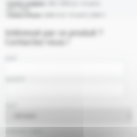
Tension assignée :
300 / 500V (S < 1.5 mm²),
450 / 750V
Tension d'essai :
2000 V (S < 1.5 mm²), 2500 V
Intéressé par ce produit ?
Contactez nous !
NOM
SOCIÉTÉ
PAYS
ADRESSE E-MAIL