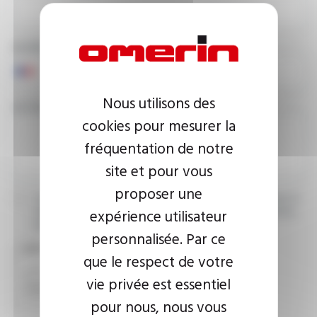
NUMÉRO DE TÉLÉPHONE
Nous utilisons des
VOTRE MESSAGE
cookies pour mesurer la
fréquentation de notre
site et pour vous
proposer une
J’accepte que les informations saisies soient exploitées dans le
expérience utilisateur
cadre de ma demande d’informations. Pour plus d’informations,
consultez la
politique de confidentialité.
personnalisée. Par ce
CAPTCHA
que le respect de votre
vie privée est essentiel
pour nous, nous vous