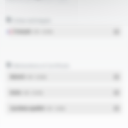
Fiches techniques
Français
- PDF - 0.18 Mo
Déclarations et Certificats
REACH
- PDF - 0.03 Mo
RoHs
- PDF - 0.01 Mo
Système qualité
- PDF - 1.03 Mo