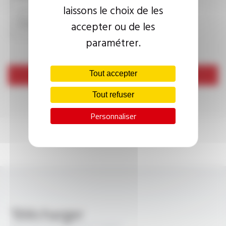
laissons le choix de les
accepter ou de les
paramétrer.
Tout accepter
Envoyer
Tout refuser
Personnaliser
Télécharger
PROFIPLAST® SV-DI FT4021