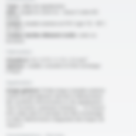
Type :
câble de signalisation
Ame :
souple en cuivre nu - classe 5 selon IEC
60228
Isolant :
double isolation en PVC type TI2 - NF C
32-201-1
Couleur du/des éléments isolés :
unies ou
bicolores
Fabrication
Standard :
0.5 / 0.75 / 1 / 1.5 / 2.5 mm²
Options :
veuillez consulter la fiche technique
FT4021
Application
Usage général :
Fil électrique à double isolation
(classe II) spécialement destiné à l’alimentation
des systèmes d’information et de signalisation :
feux tricolores, panneaux lumineux…. Ce fil peut
être utilisé dans le domaine de l’électroménager
ou dans l’alimentation d’appareils électriques de
classe II.
Homologations - Normes