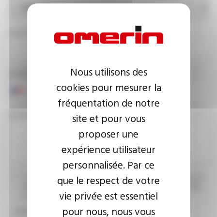
ADRESSE E-MAIL
Nous utilisons des
NUMÉRO DE TÉLÉPHONE
cookies pour mesurer la
fréquentation de notre
VOTRE MESSAGE
site et pour vous
proposer une
expérience utilisateur
personnalisée. Par ce
que le respect de votre
J’accepte que les informations saisies soient exploitées dans le
cadre de ma demande d’informations. Pour plus d’informations,
vie privée est essentiel
consultez la
politique de confidentialité.
pour nous, nous vous
CAPTCHA