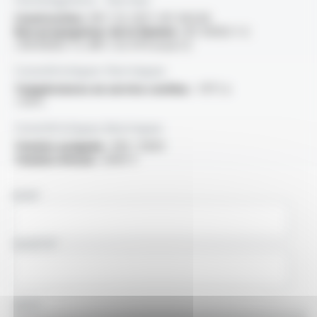
Construction :
NF C 32-201-1, IEC 60228
Non propagateur de la flamme :
IEC 60332-1-2
/ EN 60332-1-2 /NF C 32-070 essai C2
Caractéristiques thermiques
Températures en service continu :
-15°C à
+70°C
Caractéristiques électriques
Tension assignée :
300 / 500V
Tension d'essai :
2000 V
NOM
SOCIÉTÉ
PAYS