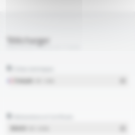
Télécharger
PROFIPLAST® RH EI SF FT3035
Fiches techniques
Français
- PDF - 1.16 Mo
Déclarations et Certificats
REACH
- PDF - 0.03 Mo