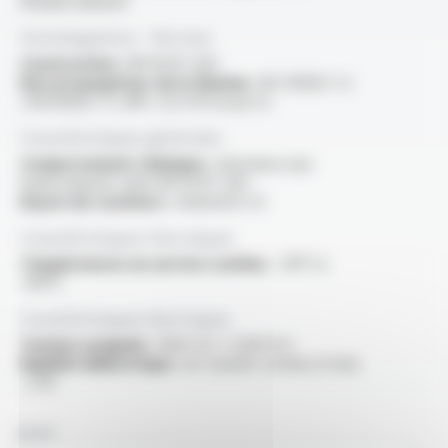
d'hydrocarbures
Homologations - Normes
Construction :
NF M 87-202
Non propagateur de la flamme :
IEC 60332-1-2
/ EN 60332-1-2 /NF C 32-070 essai C2
Caractéristiques générales
Comportement chimique :
résistance aux
hydrocarbures selon NF M 87-202
Rayon de courbure :
minimal 8 x D
Caractéristiques thermiques
Températures en service continu :
-30°C à
+90°C
Caractéristiques électriques
Tension assignée :
150V A.C / 220V D.C
Rigidité diélectrique :
en courant continu (1 min)
: 2 kV
NOM