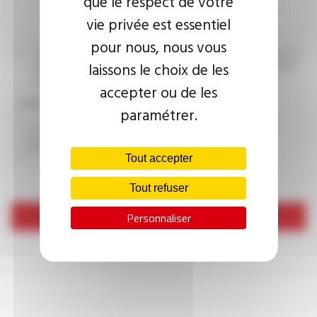
que le respect de votre
vie privée est essentiel
pour nous, nous vous
J’accepte que les informations saisies soient exploitées dans le
laissons le choix de les
cadre de ma demande d’informations. Pour plus d’informations,
consultez la
politique de confidentialité.
accepter ou de les
CAPTCHA
paramétrer.
Tout accepter
Tout refuser
Envoyer
Personnaliser