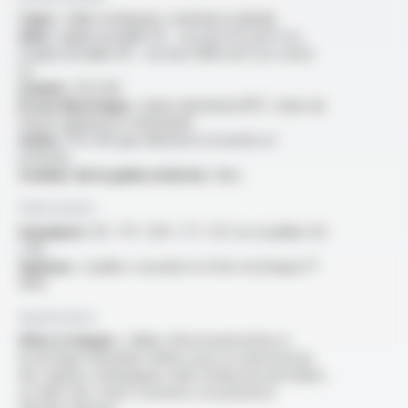
Type :
câble multipaire, multitierce blindé
Ame :
rigide (modèle 05 - section 05 mm²) ou
souple (modèle 09 - section 088 mm²) en cuivre
nu
Isolant :
PVC RH
Ecran électrique :
ruban aluminium/PET, drain de
masse (général et individuel)
Gaine :
PVC RH (par éléments écrantés et
externe)
Couleur de la gaine externe :
bleu
Fabrication
Standard :
3P / 7P / 12P / 7T / 12T en modèles 05
/ 09
Options :
veuillez consulter la fiche technique FT
3035
Application
Sites à risques :
câbles d'instrumentation à
écrantage individuel utilisés pour la transmission
des signaux analogiques dans l'industrie pétrolière,
ou dans des zones soumises à la présence