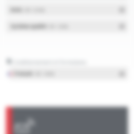
RoHs
- PDF - 0.01 Mo
Système qualité
- PDF - 1.03 Mo
Conditionnement et formulaires
Français
- PDF - 1.38 Mo