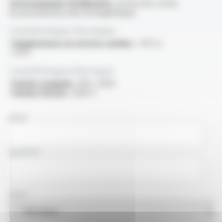
Environnement d'utilisation :
protection contre
les perturbations électromagnétiques
Caractéristiques thermiques
Températures en service continu :
-15°C à
+70°C
Caractéristiques électriques
Tension assignée :
300 / 500V
Tension d'essai :
2000 V
NOM
SOCIÉTÉ
PAYS