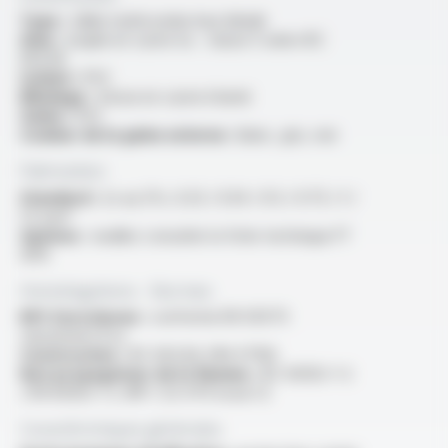
Type :
câble multiconducteur blindé
Ame :
souple en cuivre nu - classe 5 selon IEC
60228
Isolant :
PVC
Blindage :
tresse en cuivre étamé
Gaine :
PVC
Couleur de la gaine externe :
blanc, gris, noir
Fabrication
Standard :
2x au 37x, 0.25 / 0.34 / 0.5 / 0.75 / 1 /
1.5 mm²
Options :
veuillez consulter la fiche technique FT
3015
Homologations - Normes
RPC Euroclasses :
conforme EN 50575
classement Eca
Construction :
IEC 60228, DIN 47100
Non propagateur de la flamme :
IEC 60332-1-2
/ EN 60332-1-2 /NF C 32-070 essai C2
Caractéristiques générales