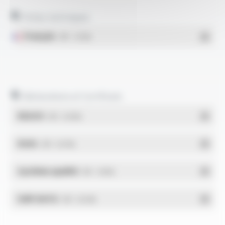
Fiches techniques
Français
- PDF - 1.47 Mo
Déclarations et Certificats
REACH
- PDF - 0.03 Mo
RoHs
- PDF - 0.01 Mo
Système qualité
- PDF - 1.03 Mo
DdP-DATA
- PDF - 0.02 Mo