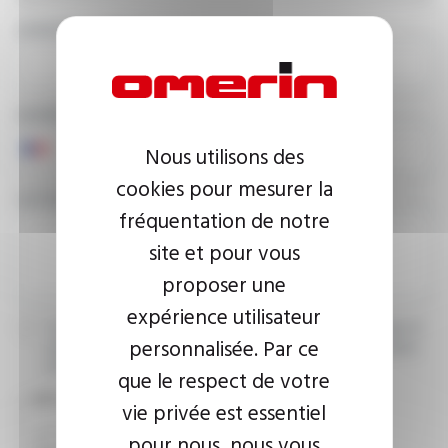
ADRESSE E-MAIL
NUMÉRO DE TÉLÉPHONE
Nous utilisons des
cookies pour mesurer la
VOTRE MESSAGE
fréquentation de notre
site et pour vous
proposer une
expérience utilisateur
J’accepte que les informations saisies soient exploitées dans le
personnalisée. Par ce
cadre de ma demande d’informations. Pour plus d’informations,
consultez la
politique de confidentialité.
que le respect de votre
CAPTCHA
vie privée est essentiel
pour nous, nous vous