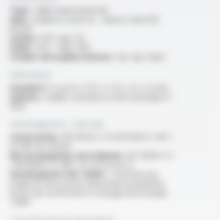
Type :
câble multiconducteur
Ame :
souple en cuivre nu - classe 5 selon IEC
60228
Isolant :
PVC type TI2
Gaine :
PVC - type TM2
Couleur de la gaine externe :
noir, gris, blanc
Fabrication
Standard :
2x au 5x, 0.75 / 1 / 1.5 / 2.5 / 4 mm²
Options :
veuillez consulter la fiche technique FT
1020
Homologations - Normes
Construction :
EN 50525-2-11, EN 50525-1, NF C
32-081, IEC 60228
Non propagateur de la flamme :
IEC 60332-1-2
/ EN 60332-1-2 /NF C 32-070 essai C2
Homologation USE <HAR> :
conforme aux
exigences de la norme harmonisée européenne,
licence de certification et d'usage de la marque
<HAR>
Caractéristiques thermiques