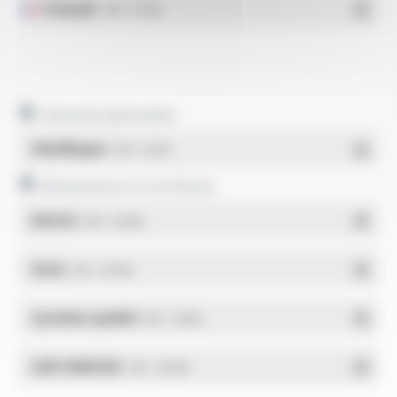
Français
- PDF - 0.71 Mo
Intensité admissible
Multilingue
- PDF - 0.11 Mo
Déclarations et Certificats
REACH
- PDF - 0.03 Mo
RoHs
- PDF - 0.01 Mo
Système qualité
- PDF - 1.03 Mo
DdP-ENERGIE
- PDF - 0.02 Mo