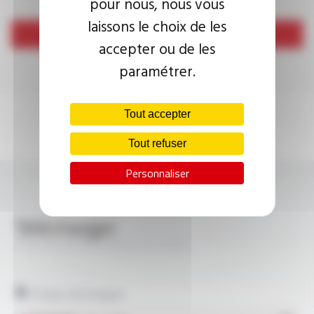
pour nous, nous vous
laissons le choix de les
Envoyer
accepter ou de les
paramétrer.
Tout accepter
Tout refuser
Personnaliser
Télécharger
PROFIPLAST® H05VV-F FT1020
Fiches techniques