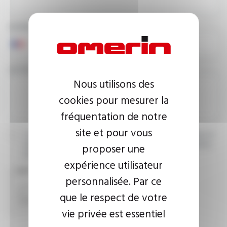
NUMÉRO DE TÉLÉPHONE
VOTRE MESSAGE
Nous utilisons des
cookies pour mesurer la
fréquentation de notre
site et pour vous
J’accepte que les informations saisies soient exploitées dans le
cadre de ma demande d’informations. Pour plus d’informations,
proposer une
consultez la
politique de confidentialité.
expérience utilisateur
CAPTCHA
personnalisée. Par ce
que le respect de votre
vie privée est essentiel