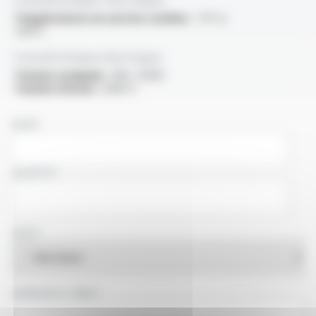
Températures en service continu :
-5°C à
+60°C
Caractéristiques électriques
Tension assignée :
300 / 500V
Tension d'essai :
2000 V
NOM
SOCIÉTÉ
PAYS
ADRESSE E-MAIL