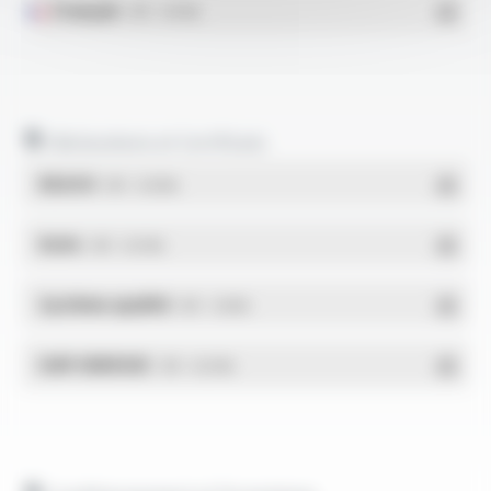
Français
- PDF - 0.61 Mo
Déclarations et Certificats
REACH
- PDF - 0.03 Mo
RoHs
- PDF - 0.01 Mo
Système qualité
- PDF - 1.03 Mo
DdP-ENERGIE
- PDF - 0.02 Mo