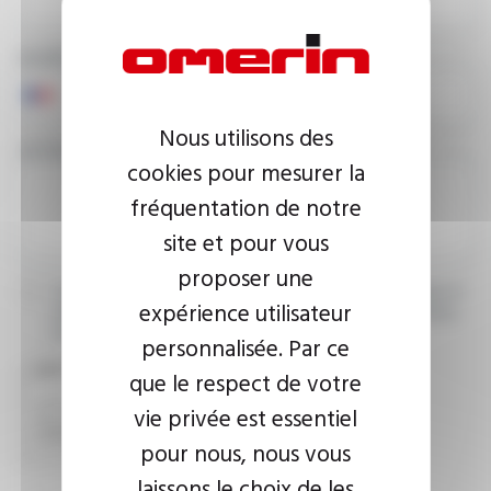
NUMÉRO DE TÉLÉPHONE
Nous utilisons des
VOTRE MESSAGE
cookies pour mesurer la
fréquentation de notre
site et pour vous
proposer une
J’accepte que les informations saisies soient exploitées dans le
expérience utilisateur
cadre de ma demande d’informations. Pour plus d’informations,
consultez la
politique de confidentialité.
personnalisée. Par ce
CAPTCHA
que le respect de votre
vie privée est essentiel
pour nous, nous vous
laissons le choix de les