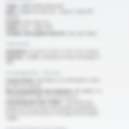
Type :
câble multiconducteur
Ame :
souple en cuivre nu - classe 5 selon IEC
60228
Isolant :
PVC type TI3
Gaine :
PVC - type TM3
Couleur de la gaine externe :
noir, gris, blanc
Fabrication
Standard :
2x au 5x, 0.75 / 1 / 1.5 / 2.5 / 4 mm²
Options :
veuillez consulter la fiche technique FT
1021
Homologations - Normes
Construction :
EN 50525-2-11, EN 50525-1, NF C
32-081, IEC 60228
Non propagateur de la flamme :
IEC 60332-1-2
/ EN 60332-1-2 /NF C 32-070 essai C2
Homologation USE <HAR> :
conforme aux
exigences de la norme harmonisée européenne,
licence de certification et d'usage de la marque
<HAR>
Caractéristiques thermiques