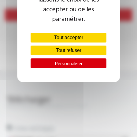
accepter ou de les
Envoyer
paramétrer.
Tout accepter
Tout refuser
Personnaliser
Télécharger
PROFIPLAST® H05V2V2-F FT1021
Fiches techniques