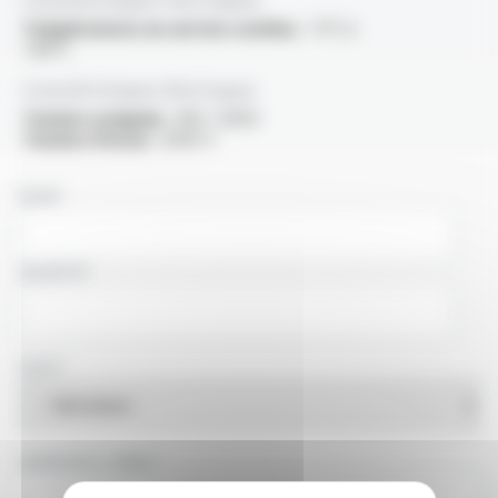
Températures en service continu :
-5°C à
+90°C
Caractéristiques électriques
Tension assignée :
300 / 500V
Tension d'essai :
2000 V
NOM
SOCIÉTÉ
PAYS
ADRESSE E-MAIL