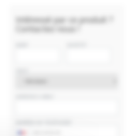
Intéressé par ce produit ?
Contactez nous !
NOM
SOCIÉTÉ
PAYS
ADRESSE E-MAIL
NUMÉRO DE TÉLÉPHONE