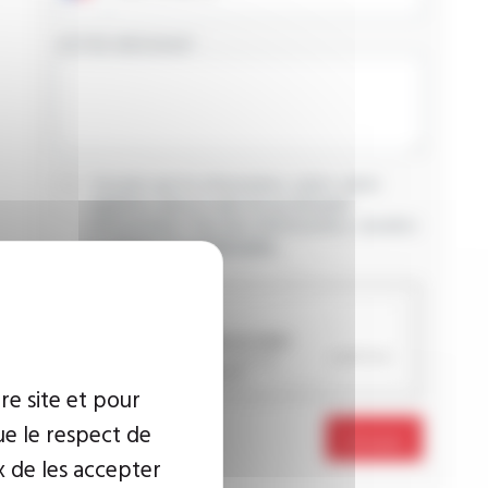
VOTRE MESSAGE
J’accepte que les informations saisies soient
exploitées dans le cadre de ma demande
d’informations. Pour plus d’informations, consultez
la
politique de confidentialité.
CAPTCHA
re site et pour
ue le respect de
Envoyer
x de les accepter