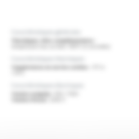
Caractéristiques générales
Thermiques, infos complémentaires :
température max sur âme +160°C (5 secondes)
Caractéristiques thermiques
Températures en service continu :
-5°C à
+70°C
Caractéristiques électriques
Tension assignée :
450 / 750V
Tension d'essai :
2500 V