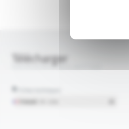
Télécharger
PROFIPLAST® FR-N07V-AR FT1033
Fiches techniques
Français
- PDF - 1.06 Mo