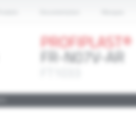
Applique
roduits
Documentation
Marques
PROFIPLAST®
FR-N07V-AR
FT1033
TS