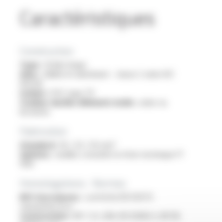
Caractéristiques
Construction
Type :
fil électrique
Ame :
câblée en aluminium - classe 2 selon IEC
60228
Isolant :
PVC type TI1
Couleur du/des éléments isolés :
unies ou
bicolores
Fabrication
Standard :
16 / 25 / 35 mm²
Options :
veuillez consulter la fiche technique FT
1033
Homologations - Normes
RPC Euroclasses :
conforme EN 50575
classement Eca
Construction :
NF C 32-208, EN 50363-3, NF EN