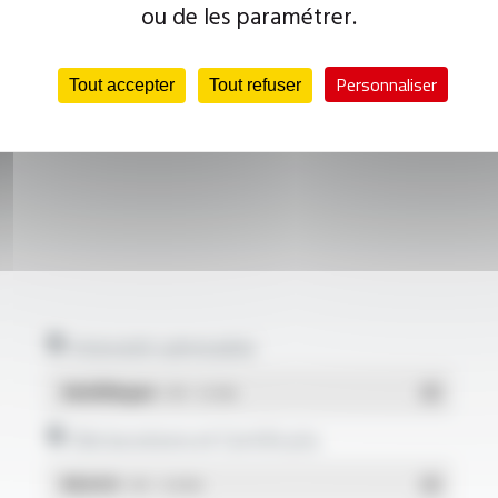
ou de les paramétrer.
Personnaliser
Tout accepter
Tout refuser
Intensité admissible
Multilingue
- PDF - 0.12 Mo
Déclarations et Certificats
REACH
- PDF - 0.03 Mo