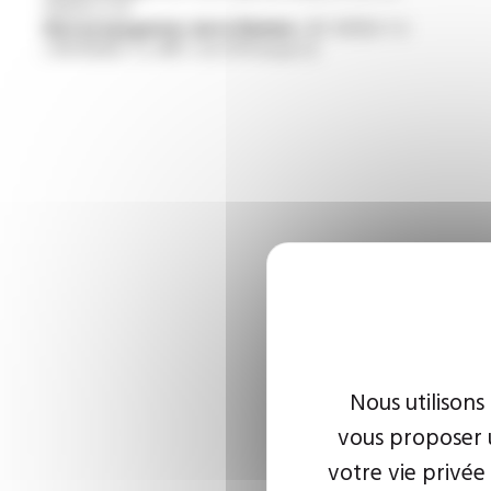
50525-2-31
Non propagateur de la flamme :
IEC 60332-1-2
/ EN 60332-1-2 /NF C 32-070 essai C2
Nous utilisons
vous proposer u
votre vie privée