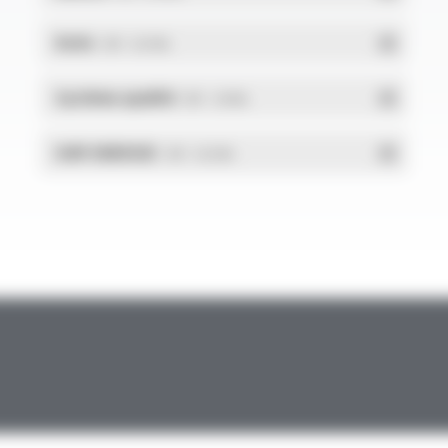
RoHs
- PDF - 0.01 Mo
Système qualité
- PDF - 1.03 Mo
DdP-ENERGIE
- PDF - 0.02 Mo