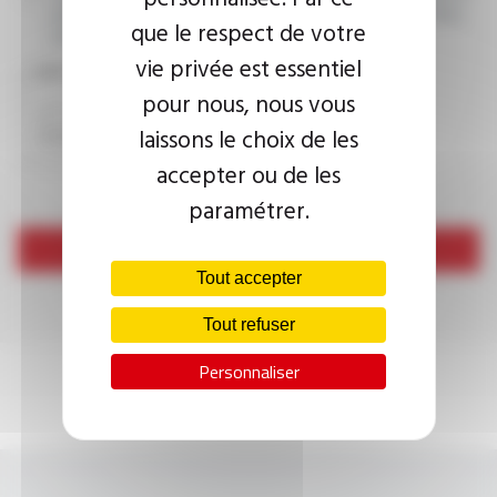
cadre de ma demande d’informations. Pour plus d’informations,
que le respect de votre
consultez la
politique de confidentialité.
vie privée est essentiel
CAPTCHA
pour nous, nous vous
laissons le choix de les
accepter ou de les
paramétrer.
Envoyer
Tout accepter
Tout refuser
Personnaliser