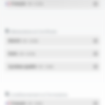
Français
- PDF - 0.27 Mo
Déclarations et Certificats
REACH
- PDF - 0.03 Mo
RoHs
- PDF - 0.01 Mo
Système qualité
- PDF - 1.03 Mo
Conditionnement et formulaires
Français
- PDF - 1.38 Mo