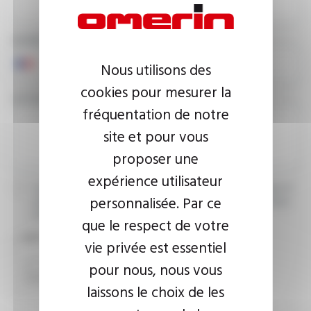
NUMÉRO DE TÉLÉPHONE
Nous utilisons des
cookies pour mesurer la
VOTRE MESSAGE
fréquentation de notre
site et pour vous
proposer une
expérience utilisateur
J’accepte que les informations saisies soient exploitées dans le
personnalisée. Par ce
cadre de ma demande d’informations. Pour plus d’informations,
consultez la
politique de confidentialité.
que le respect de votre
CAPTCHA
vie privée est essentiel
pour nous, nous vous
laissons le choix de les