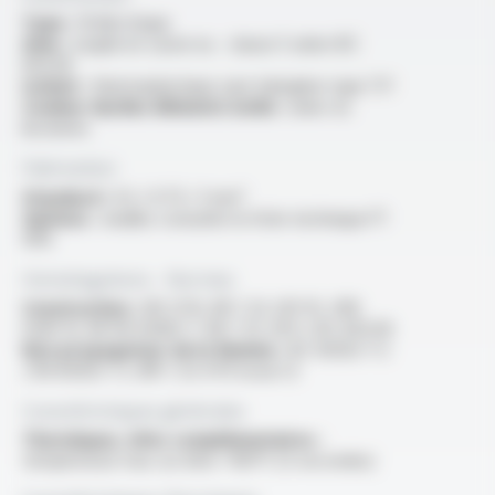
Type :
fil électrique
Ame :
souple en cuivre nu - classe 5 selon IEC
60228
Isolant :
thermoplastique sans halogène type TI7
Couleur du/des éléments isolés :
unies ou
bicolores
Fabrication
Standard :
0.5 / 0.75 / 1 mm²
Options :
veuillez consulter la fiche technique FT
1015
Homologations - Normes
Construction :
HD 21.15, NF C 32-201-15, VDE
0281-15, NF EN 50363-7, NF C 32-201-1, IEC 60228
Non propagateur de la flamme :
IEC 60332-1-2
/ EN 60332-1-2 /NF C 32-070 essai C2
Caractéristiques générales
Thermiques, infos complémentaires :
température max sur âme +160°C (5 secondes)