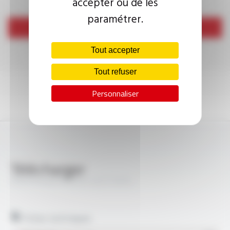
accepter ou de les
paramétrer.
Envoyer
Tout accepter
Tout refuser
Personnaliser
Télécharger
PROFIPLAST® 07Z1-K FT1015
Fiches techniques