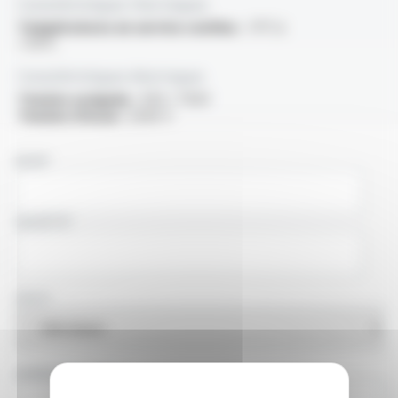
Caractéristiques thermiques
Températures en service continu :
-5°C à
+70°C
Caractéristiques électriques
Tension assignée :
450 / 750V
Tension d'essai :
2500 V
NOM
SOCIÉTÉ
PAYS
ADRESSE E-MAIL