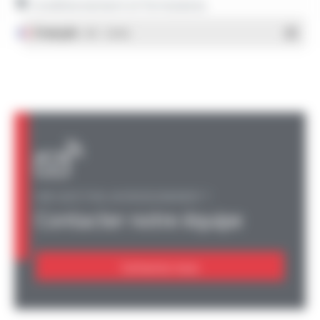
Conditionnement et formulaires
Français
- PDF - 1.38 Mo
UNE QUESTION, UN RENSEIGNEMENT ?
Contacter notre équipe
Contactez-nous