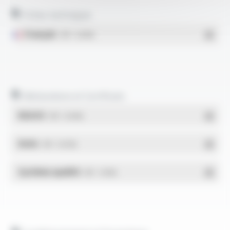
Fiches techniques
Français
- PDF - 0.26 Mo
Déclarations et Certificats
REACH
- PDF - 0.03 Mo
RoHs
- PDF - 0.01 Mo
Système qualité
- PDF - 1.03 Mo