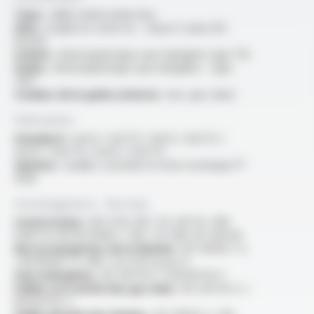
Type :
câble multiconducteur
Ame :
souple en cuivre nu - classe 5 selon IEC
60228
Isolant :
thermoplastique sans halogène type TI6
Gaine :
thermoplastique sans halogène - type
TM7
Couleur de la gaine externe :
noir, gris, blanc
Fabrication
Standard :
2x0.5 / 2x0.75 / 3x0.5 / 3x0.75 /
4x0.5 / 4x0.75 / 5x0.5 / 5x0.75
Options :
veuillez consulter la fiche technique FT
1028
Homologations - Normes
Construction :
HD 21.14, NF C 32-201-14, VDE
0281-14, NF EN 50363-7, NF C 32-081, IEC 60228
Non propagateur de la flamme :
IEC 60332-1-2
/ EN 60332-1-2 /NF C 32-070 essai C2
Sans halogènes :
IEC 60754-1 / EN 60754-1
Faible corrosivité des gaz émis :
IEC 60754-2 /
EN 60754-2