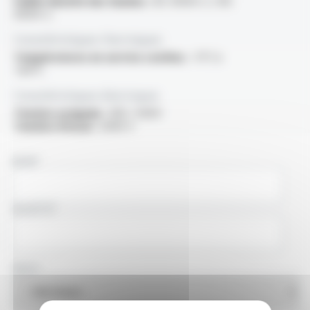
Faible densité des fumées :
IEC 61034-2 / EN
61034-2
Caractéristiques thermiques
Températures en service continu :
-5°C à
+60°C
Caractéristiques électriques
Tension assignée :
300 / 500V
Tension d'essai :
2000 V
NOM
SOCIÉTÉ
PAYS