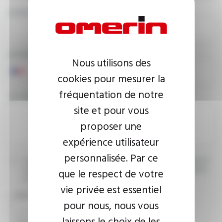
ADRESSE E-MAIL
NUMÉRO DE TÉLÉPHONE
Nous utilisons des
cookies pour mesurer la
fréquentation de notre
VOTRE MESSAGE
site et pour vous
proposer une
expérience utilisateur
personnalisée. Par ce
J’accepte que les informations saisies soient exploitées dans le
cadre de ma demande d’informations. Pour plus d’informations,
que le respect de votre
consultez la
politique de confidentialité.
vie privée est essentiel
CAPTCHA
pour nous, nous vous
laissons le choix de les