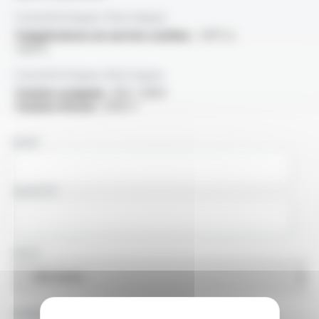
Caractéristiques thermiques
Températures en service continu :
-50°C à
+125°C
Caractéristiques électriques
Tension assignée :
300 / 500V
Tension d'essai :
2000 V
NOM
SOCIÉTÉ
PAYS
ADRESSE E-MAIL