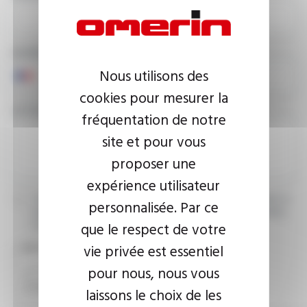
NUMÉRO DE TÉLÉPHONE
Nous utilisons des
cookies pour mesurer la
VOTRE MESSAGE
fréquentation de notre
site et pour vous
proposer une
expérience utilisateur
J’accepte que les informations saisies soient exploitées dans le
personnalisée. Par ce
cadre de ma demande d’informations. Pour plus d’informations,
que le respect de votre
consultez la
politique de confidentialité.
vie privée est essentiel
CAPTCHA
pour nous, nous vous
laissons le choix de les