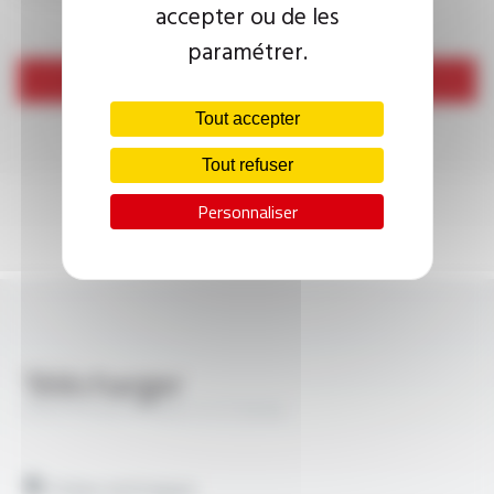
accepter ou de les
paramétrer.
Envoyer
Tout accepter
Tout refuser
Personnaliser
Télécharger
PROFIPLAST® 05ET-F FT2028
Fiches techniques