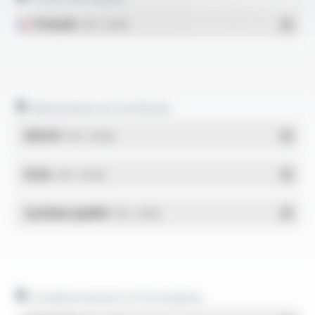
Français
- PDF - 0.51 Mo
Déclarations et Certificats
REACH
- PDF - 0.03 Mo
RoHs
- PDF - 0.01 Mo
Système qualité
- PDF - 1.03 Mo
Conditionnement et formulaires