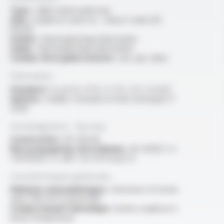
Type :
câble multiconducteur
Ame :
souple en cuivre nu - classe 5 selon IEC
60228
Isolant :
thermoplastique élastomère
Gaine :
thermoplastique élastomère
Couleur de la gaine externe :
noir, gris, blanc
Fabrication
Standard :
2x au 5x, 0.75 / 1 / 1.5 / 2.5 / 4 mm²
Options :
veuillez consulter la fiche technique FT
2028
Homologations - Normes
Construction :
IEC 60228
Non propagateur de la flamme :
IEC 60332-1-2
/ EN 60332-1-2 /NF C 32-070 essai C2
Caractéristiques générales
Eléments atmosphériques :
résistance à l'ozone
selon VDE 0472 partie 805
Comportement mécanique :
bonne souplesse à
basse température