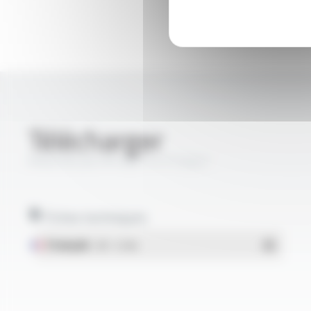
Télécharger
PROFIPLAST® 03ET-F FT2027
Fiches techniques
Français
- PDF - 0.5 Mo