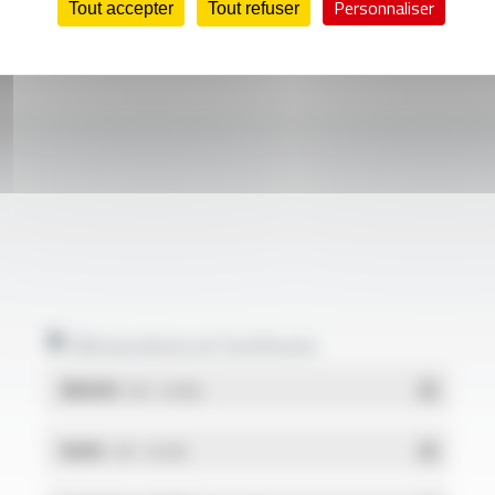
Personnaliser
Tout accepter
Tout refuser
Déclarations et Certificats
REACH
- PDF - 0.03 Mo
RoHs
- PDF - 0.01 Mo