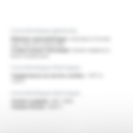
Caractéristiques générales
Eléments atmosphériques :
résistance à l'ozone
selon VDE 0472 partie 805
Comportement mécanique :
bonne souplesse à
basse température
Caractéristiques thermiques
Températures en service continu :
-50°C à
+125°C
Caractéristiques électriques
Tension assignée :
300 / 300V
Tension d'essai :
2000 V