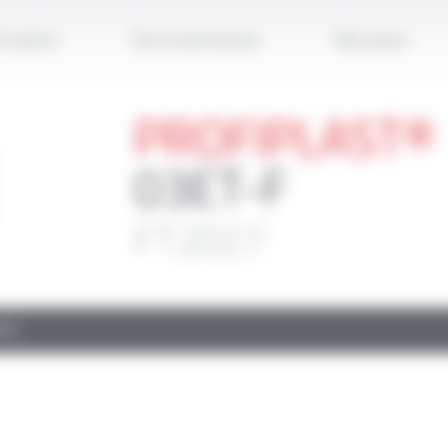
Applique
roduits
Documentation
Marques
PROFIPLAST®
03ET-F
FT2027
TS