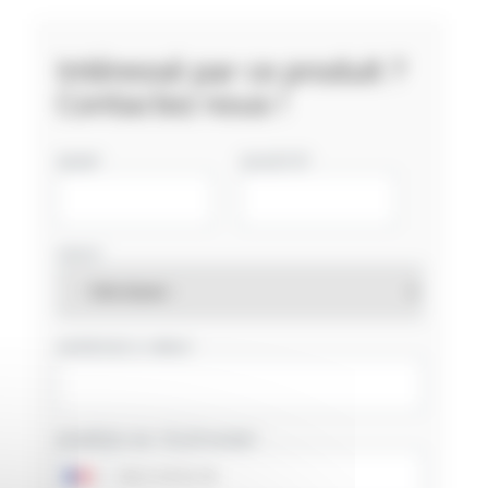
Intéressé par ce produit ?
Contactez nous !
NOM
SOCIÉTÉ
PAYS
ADRESSE E-MAIL
NUMÉRO DE TÉLÉPHONE