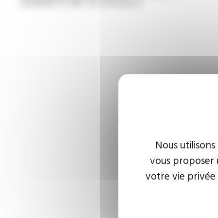
/ EN 60332-1-2 /NF C 32-070 essai C2
Nous utilisons
vous proposer u
votre vie privée