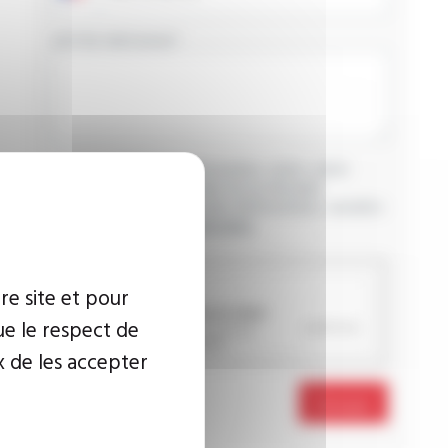
VOTRE MESSAGE
J’accepte que les informations saisies soient
exploitées dans le cadre de ma demande
d’informations. Pour plus d’informations, consultez
la
politique de confidentialité.
CAPTCHA
re site et pour
ue le respect de
x de les accepter
Envoyer