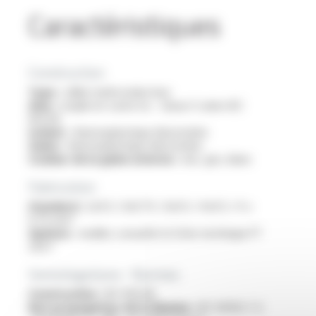
Caractéristiques
Construction
Type :
câble multiconducteur
Ame :
souple en cuivre nu - classe 5 selon IEC
60228
Isolant :
thermoplastique élastomère
Gaine :
thermoplastique élastomère
Couleur de la gaine externe :
noir, gris, blanc
Fabrication
Standard :
2x0.5 / 3x0.75 / 3x0.5 / 4x0.5 / 4 x
0.75 mm²
Options :
veuillez consulter la fiche technique FT
2027
Homologations - Normes
Construction :
IEC 60228
Non propagateur de la flamme :
IEC 60332-1-2