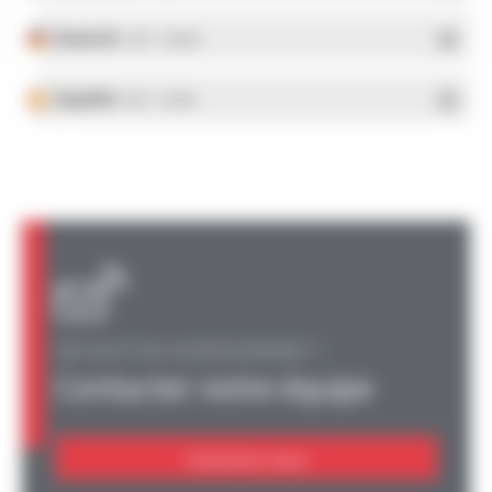
Deutsch
- PDF - 5.28 Mo
Español
- PDF - 5.25 Mo
UNE QUESTION, UN RENSEIGNEMENT ?
Contacter notre équipe
Contactez-nous