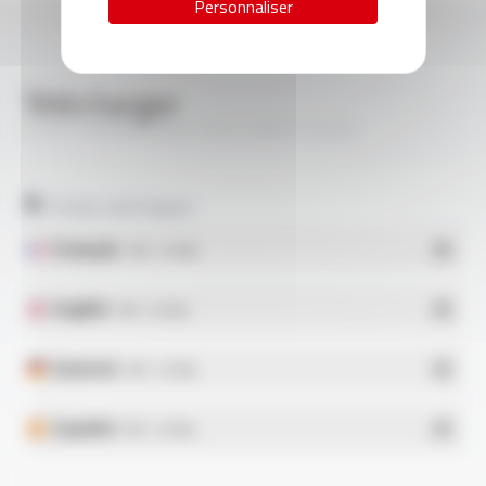
Personnaliser
Télécharger
PLASTHERM® Style 1015-HAR FT2204
Fiches techniques
Français
- PDF - 0.15 Mo
English
- PDF - 0.15 Mo
Deutsch
- PDF - 0.15 Mo
Español
- PDF - 0.15 Mo