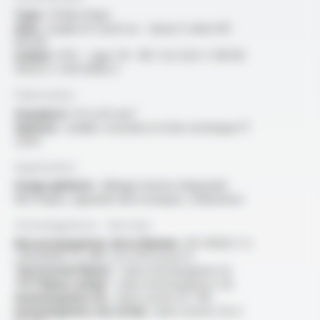
Type :
fil électrique
Ame :
souple en cuivre nu - classe 5 selon IEC
60228
Isolant :
PVC - type TI3 - NF C 32-525-1 / NF EN
50525-1 / EN 50363-3
Fabrication
Standard :
0.5 à 35 mm²
Options :
veuillez consulter la fiche technique FT
2204
Application
Usage général :
câblage interne d’appareils
électriques, appareils électroniques, ordinateurs
Homologations - Normes
Non propagateur de la flamme :
IEC 60332-1-2
/ EN 60332-1-2 /NF C 32-070 essai C2
“Horizontal flame” :
selon homologation UL
“FT1 flame rating” :
selon homologation cUL
Homologation UL :
selon norme UL 758
Homologation cUL (CSA) :
selon norme C22.2