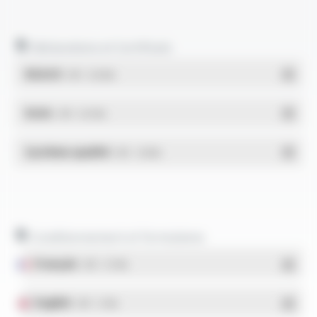
Déclarations et Certificats
REACH
- PDF - 0.03 Mo
RoHs
- PDF - 0.01 Mo
Système qualité
- PDF - 1.03 Mo
Conditionnement et formulaires
Français
- PDF - 5.17 Mo
English
- PDF - 5.1 Mo