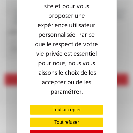
site et pour vous
J’accepte que les informations saisies soient exploitées dans le
proposer une
cadre de ma demande d’informations. Pour plus d’informations,
consultez la
politique de confidentialité.
expérience utilisateur
CAPTCHA
personnalisée. Par ce
que le respect de votre
vie privée est essentiel
pour nous, nous vous
laissons le choix de les
Envoyer
accepter ou de les
paramétrer.
Tout accepter
Tout refuser