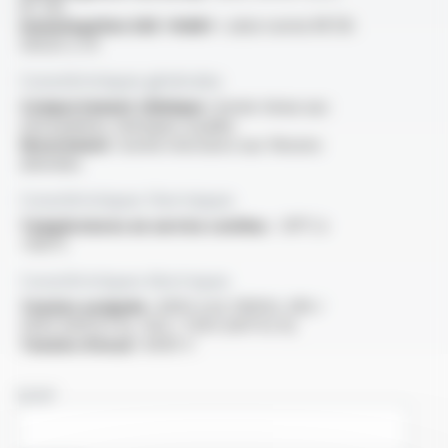
N° 210
Homologation USE <HAR> :
selon norme NF EN
50525-2-31
Caractéristiques générales
Comportement chimique :
bonne tenue aux
atmosphères chimiques usuelles
Mouvement :
bonne résistance aux flexions
alternées
Caractéristiques thermiques
Températures en service continu :
-30°C à
+105°C
Caractéristiques électriques
Tension assignée :
600V (cUL 1000V), 300 /
500V (H05V2-K), 450 / 750V (H07V2-K)
Tension d'essai :
6000 V
NOM