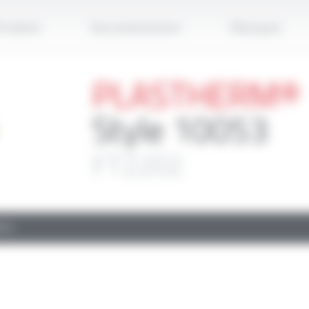
Applique
roduits
Documentation
Marques
PLASTHERM®
Style 10053
FT2202
TS