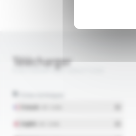
Télécharger
PLASTHERM® Style 10053 FT2202
Fiches techniques
Français
- PDF - 0.25 Mo
English
- PDF - 0.24 Mo