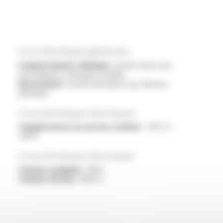
Caractéristiques générales
Comportement chimique :
bonne tenue aux
atmosphères chimiques usuelles
Mouvement :
bonne résistance aux flexions
alternées
Caractéristiques thermiques
Températures en service continu :
-30°C à
+80°C
Caractéristiques électriques
Tension assignée :
300V
Tension d'essai :
3000 V