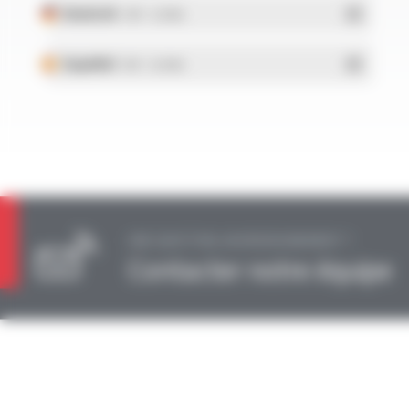
Deutsch
- PDF - 0.23 Mo
Español
- PDF - 0.24 Mo
UNE QUESTION, UN RENSEIGNEMENT ?
Contacter notre équipe