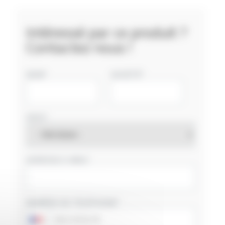
Intéressé par ce produit ?
Contactez nous !
NOM
SOCIÉTÉ
PAYS
ADRESSE E-MAIL
NUMÉRO DE TÉLÉPHONE