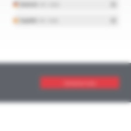
Deutsch
- PDF - 5.28 Mo
Español
- PDF - 5.25 Mo
Contactez-nous