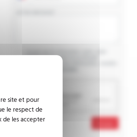
VOTRE MESSAGE
J’accepte que les informations saisies soient
exploitées dans le cadre de ma demande
d’informations. Pour plus d’informations, consultez
la
politique de confidentialité.
CAPTCHA
re site et pour
ue le respect de
x de les accepter
Envoyer