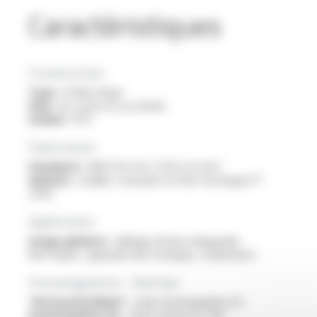
Caractéristiques
Construction
Type :
fil électrique
Ame :
en cuivre nu ou étamé
Isolant :
PVC
Fabrication
Standard :
AWG 30 à 10 / 0.05 à 6 mm²
Options :
veuillez consulter la fiche technique FT
2202
Application
Usage général :
câblage interne d’appareils
électriques, appareils électroniques, ordinateurs
Homologations - Normes
“Horizontal flame” :
selon homologation UL
Homologation UL :
selon norme UL 758