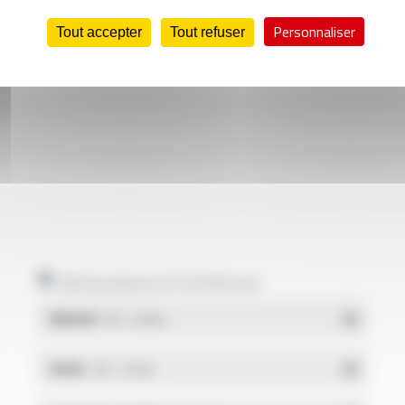
Personnaliser
Tout accepter
Tout refuser
Déclarations et Certificats
REACH
- PDF - 0.03 Mo
RoHs
- PDF - 0.01 Mo