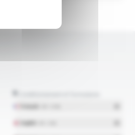
Conditionnement et formulaires
Français
- PDF - 5.17 Mo
English
- PDF - 5.1 Mo