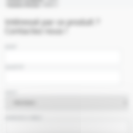
Tension d'essai :
4000 V
Intéressé par ce produit ?
Contactez nous !
NOM
SOCIÉTÉ
PAYS
ADRESSE E-MAIL