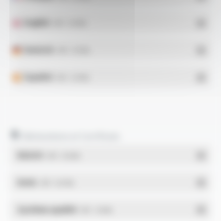
English
- PDF - 0.14 Mo
Deutsch
- PDF - 0.15 Mo
Español
- PDF - 0.14 Mo
Déclarations et Certificats
REACH
- PDF - 0.03 Mo
RoHs
- PDF - 0.01 Mo
Système qualité
- PDF - 1.03 Mo