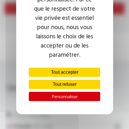
que le respect de votre
Envoyer
vie privée est essentiel
pour nous, nous vous
laissons le choix de les
accepter ou de les
paramétrer.
Tout accepter
Télécharger
Tout refuser
PLASTHERM® HP-M FT2217
Personnaliser
Fiches techniques
Français
- PDF - 0.15 Mo