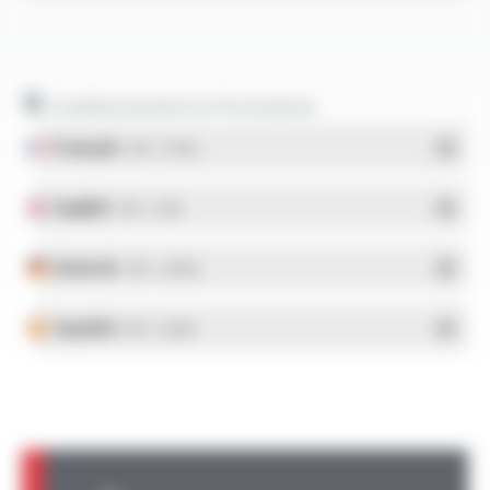
Conditionnement et formulaires
Français
- PDF - 5.17 Mo
English
- PDF - 5.1 Mo
Deutsch
- PDF - 5.28 Mo
Español
- PDF - 5.25 Mo