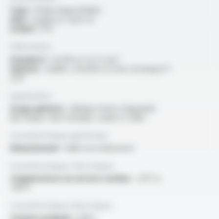
Type :
fil électrique bifilaire
Ame :
souple en cuivre nu
Isolant :
PVC
Fabrication
Standard :
2x0.38 au 2x2.5 mm²
Options :
veuillez consulter la fiche technique FT
2217
Application
Usage général :
câblage interne d’appareils
électriques, électroniques, audio et vidéo
Caractéristiques générales
Dimensionnel :
faible encombrement
Caractéristiques thermiques
Températures en service continu :
-20°C à
+80°C
Caractéristiques électriques
Tension assignée :
400V