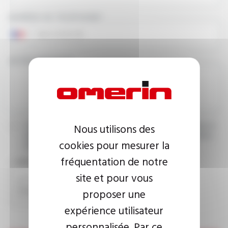
NUMÉRO DE TÉLÉPHONE
VOTRE MESSAGE
Nous utilisons des
J’accepte que les informations saisies soient exploitées dans le
cadre de ma demande d’informations. Pour plus d’informations,
cookies pour mesurer la
consultez la
politique de confidentialité.
fréquentation de notre
CAPTCHA
site et pour vous
proposer une
expérience utilisateur
personnalisée. Par ce