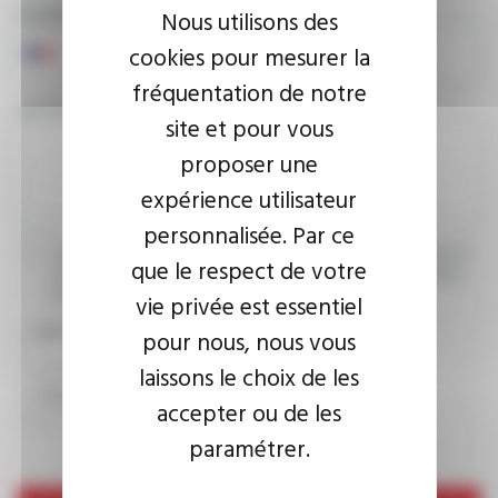
NUMÉRO DE TÉLÉPHONE
Nous utilisons des
cookies pour mesurer la
fréquentation de notre
VOTRE MESSAGE
site et pour vous
proposer une
expérience utilisateur
personnalisée. Par ce
J’accepte que les informations saisies soient exploitées dans le
que le respect de votre
cadre de ma demande d’informations. Pour plus d’informations,
consultez la
politique de confidentialité.
vie privée est essentiel
CAPTCHA
pour nous, nous vous
laissons le choix de les
accepter ou de les
paramétrer.