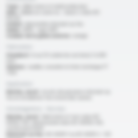
Type :
câble mono et multiconducteur
Ame :
câblée en cuivre nu - classe 2 selon IEC
60228
Isolant :
élastomère résistant au feu
Gaine :
HFFR - type SHF1
Couleur de la gaine externe :
orange
Fabrication
Standard :
1x au 37x (selon les sections) 1 à 300
mm²
Options :
veuillez consulter la fiche technique FT
7203
Application
Marine, naval :
circuits de puissance résistant au
feu en installation fixe à bord des navires
Homologations - Normes
Marine, naval :
fabrication et test selon IEC
60092-350, dimensionnel selon IEC 60092-353,
certification BVM
Résistant au feu :
IEC 60331-1 ou IEC 60331-2 : 120