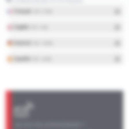
Conditionnement et formulaires
Français
- PDF - 5.17 Mo
English
- PDF - 5.1 Mo
Deutsch
- PDF - 5.28 Mo
Español
- PDF - 5.25 Mo
UNE QUESTION, UN RENSEIGNEMENT ?