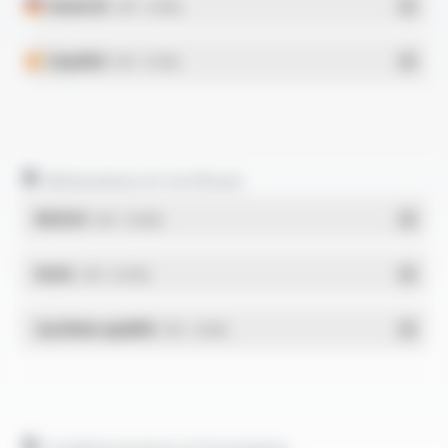
Deutsch
- PDF - 0.16 Mo
Español
- PDF - 0.15 Mo
Déclarations et Certificats
REACH
- PDF - 0.03 Mo
RoHs
- PDF - 0.01 Mo
Système qualité
- PDF - 1.03 Mo