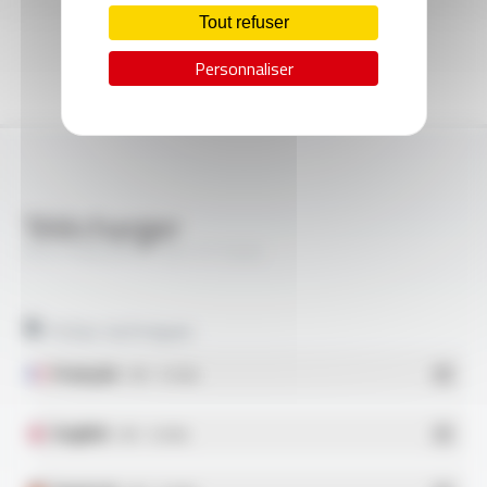
Tout refuser
Personnaliser
Télécharger
MULTIMAX® CF 331 FT7203
Fiches techniques
Français
- PDF - 0.15 Mo
English
- PDF - 0.16 Mo