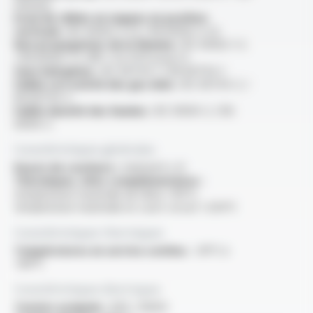
minutes
Essai de câbles en nappes en position
verticale :
IEC 60332-3-22 / EN 60332-3-22
Non propagateur de la flamme :
IEC 60332-1-2
/ EN 60332-1-2 /NF C 32-070 essai C2
Sans halogènes :
IEC 60754-1 / EN 60754-1
Faible corrosivité des gaz émis :
IEC 60754-2 /
EN 60754-2
Faible densité des fumées :
IEC 61034-2 / EN
61034-2
Caractéristiques générales
Rayon de courbure :
minimal 6 x D
Thermiques, infos complémentaires :
température maximale de l'âme +95°C,
température maximale en court-circuit +250°C
Caractéristiques thermiques
Températures en service continu :
-30°C à
+80°C
Caractéristiques électriques
Tension assignée :
600 / 1000V