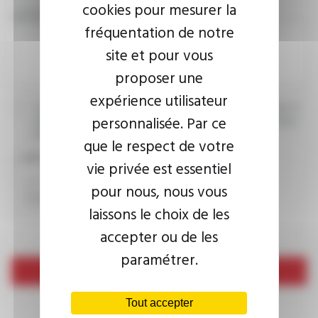
cookies pour mesurer la
VOTRE MESSAGE
fréquentation de notre
site et pour vous
proposer une
expérience utilisateur
J’accepte que les informations saisies soient exploitées dans le
personnalisée. Par ce
cadre de ma demande d’informations. Pour plus d’informations,
consultez la
politique de confidentialité.
que le respect de votre
CAPTCHA
vie privée est essentiel
pour nous, nous vous
laissons le choix de les
accepter ou de les
paramétrer.
Envoyer
Tout accepter