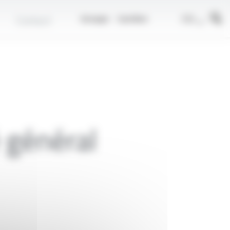
r
FR
Contact
Groupe
Carrière
 général