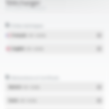
Télécharger
HIFLEX® CH2 POWER
Fiches techniques
Français
- PDF - 0.08 Mo
English
- PDF - 0.08 Mo
Déclarations et Certificats
REACH
- PDF - 0.03 Mo
RoHs
- PDF - 0.01 Mo