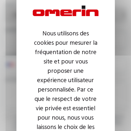
PAYS
ADRESSE E-MAIL
Nous utilisons des
cookies pour mesurer la
fréquentation de notre
NUMÉRO DE TÉLÉPHONE
site et pour vous
proposer une
expérience utilisateur
VOTRE MESSAGE
personnalisée. Par ce
que le respect de votre
vie privée est essentiel
pour nous, nous vous
J’accepte que les informations saisies soient exploitées dans le
cadre de ma demande d’informations. Pour plus d’informations,
laissons le choix de les
consultez la
politique de confidentialité.