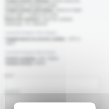
Comportement chimique :
bonne tenue aux
atmosphères chimiques usuelles
Comportement mécanique :
tenue en chaine
porte câble : 2 millions de cycles
Rayon de courbure :
rayon de courbure
dynamique : 10 x diamètre
Caractéristiques thermiques
Températures en service continu :
-20°C à
+90°C
Caractéristiques électriques
Tension assignée :
600 / 1000V
Tension d'essai :
3000V
NOM
SOCIÉTÉ