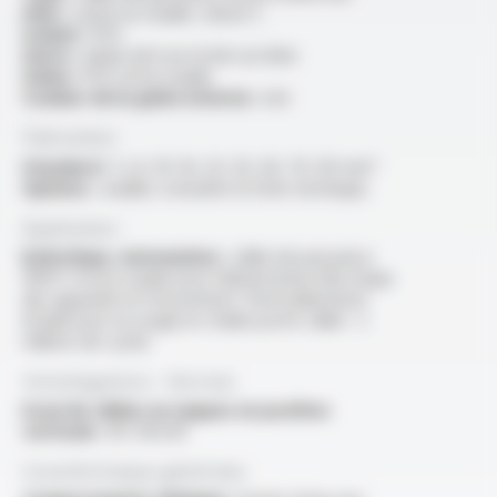
Ame :
cuivre nu souple, classe 5
Isolant :
PVC
Autre :
ruban anti-accroche sur âme
Gaine :
PVC extra souple
Couleur de la gaine externe :
noir
Fabrication
Standard :
1 x 6, 10, 16, 25, 35, 50, 70, 95 mm²
Options :
veuillez consulter la fiche technique
Application
Robotique, Automation :
câble de puissance
1000 V extra souple pour l’alimentation électrique
des appareils en mouvement. Particulièrement
étudié pour un usage en chaîne porte câble : 2
millions de cycles
Homologations - Normes
Essai de câbles en nappes en position
verticale :
IEC 60228
Caractéristiques générales