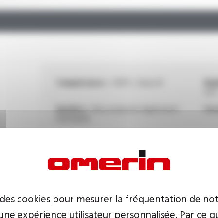
Température :
+130°C, Classe B
Rigi
sec)
Matière :
fibre polyester légèrement
Vers
imprégnée
Température :
-50°C à +150°C
Mat
Version :
extensible
 des cookies pour mesurer la fréquentation de not
ne expérience utilisateur personnalisée. Par ce q