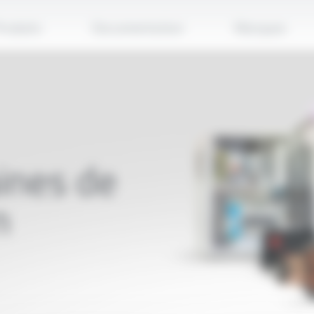
Applique
roduits
Documentation
Marques
ines de
n