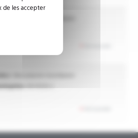
x de les accepter
ière :
fibre polyester monofilament
ologation :
EN 45545-2
Voir le produit
ière :
fibre polyester monofilament
ologation :
EN 45545-2
Voir le produit