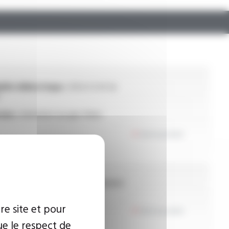
dité diélectrique :
0.8 à 1.2 kV (à
ion :
résistance au gaz fréon
Voir le produit
ière :
fibre polyester monofilament
re site et pour
Voir le produit
ue le respect de