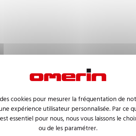
 des cookies pour mesurer la fréquentation de not
ne expérience utilisateur personnalisée. Par ce q
 est essentiel pour nous, nous vous laissons le choi
ou de les paramétrer.